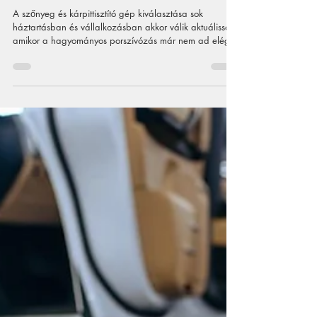
máj. 23.
Szőnyegtisztító
gép vagy
kárpittisztító
gép: mikor melyik
kell?
A szőnyeg és kárpittisztító gép kiválasztása sok
háztartásban és vállalkozásban akkor válik aktuálissá,
amikor a hagyományos porszívózás már nem ad elég
látványos eredményt. Egy gyakran használt kanapé,
egy világos ülőgarnitúra, egy autóülés, egy nagy
nappali szőnyeg vagy egy irodai padlószőnyeg idővel
olyan mélyen koszolódhat, hogy a felszíni takarítás
kevésnek bizonyul. Ilyenkor merül fel a kérdés:
szőnyegtisztító gép kell, kárpittisztító gép, vagy olyan
szőnyeg- és kárpitt