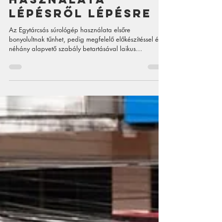
súrológép
használata
lépésről lépésre
Az Egytárcsás súrológép használata elsőre
bonyolultnak tűnhet, pedig megfelelő előkészítéssel és
néhány alapvető szabály betartásával laikus
felhasználó számára is jól követhető folyamat. Ez a
géptípus azért népszerű, mert erős mechanikai
tisztítóhatást biztosít, miközben viszonylag sokféle
burkolaton alkalmazható. Használható járólapon,
betonon, műgyanta padlón, ipari felületeken,
folyosókon, üzlethelyiségekben, garázsokban,
műhelyekben, sőt bizonyos esetekben csempézett fel