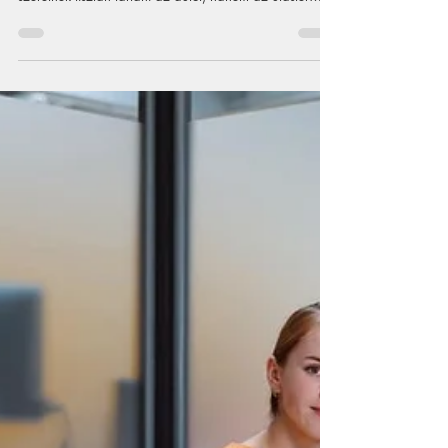
máj. 22.
Autókárpit
tisztítása géppel:
mire figyeljünk?
Az autókárpit tisztító gép használata egyre népszerűbb
megoldás azok körében, akik nemcsak kívülről
szeretnék tisztán tartani az autót, hanem az utastér
higiéniájára is figyelmet fordítanak. Egy autó belső tere
naponta sokféle terhelésnek van kitéve: por, sár,
ételmaradék, kiömlött ital, izzadság, állatszőr, pollen,
dohányfüst vagy éppen kellemetlen szagok
rakódhatnak le az anyagokban. A probléma az, hogy
az autó kárpit nemcsak a felszínen koszolódik. A szövet
szálai közé mél