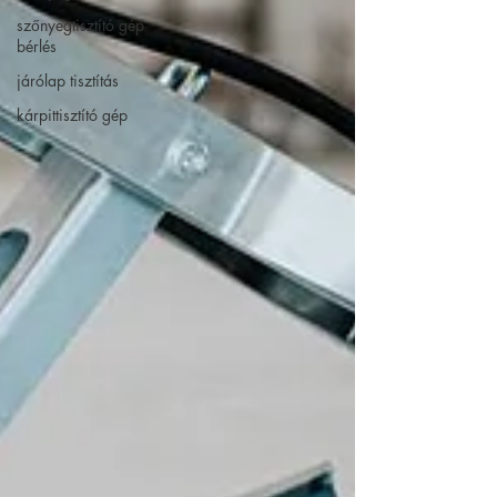
szőnyegtisztító gép
bérlés
járólap tisztítás
kárpittisztító gép