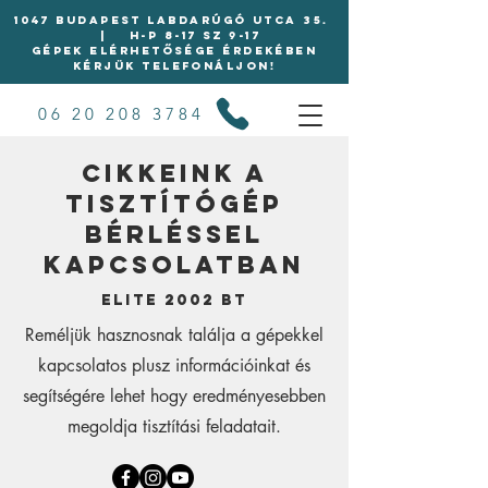
1047 BUDAPEST LABDARÚGÓ UTCA 35.
| H-P 8-17 Sz 9-17
Gépek elérhetősége érdekében
kérjük telefonáljon!
06 20 208 3784
Cikkeink a
tisztítógép
bérléssel
kapcsolatban
Elite 2002 Bt
Reméljük hasznosnak találja a gépekkel
kapcsolatos plusz információinkat és
segítségére lehet hogy eredményesebben
megoldja tisztítási feladatait.