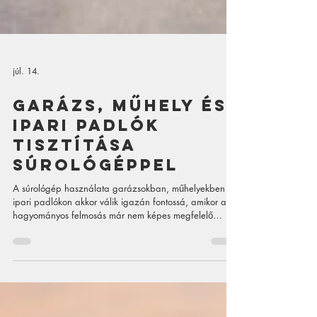
júl. 14.
Garázs, műhely és
ipari padlók
tisztítása
súrológéppel
A súrológép használata garázsokban, műhelyekben és
ipari padlókon akkor válik igazán fontossá, amikor a
hagyományos felmosás már nem képes megfelelő
eredményt adni. Ezeken a felületeken a szennyeződés