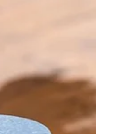
nem csupán porból vagy könnyen eltávolítható koszból
áll. A padlóra kerülhet olaj, zsír, gumiabroncsnyom, sár,
fémpor, festékmaradvány, hűtőfolyadék, vegyszeres
lerakódás, vízkő, cementpor vagy más ipari eredetű
szennyeződés is. Ezek kézi takarítással gyakran csak
részben távolí