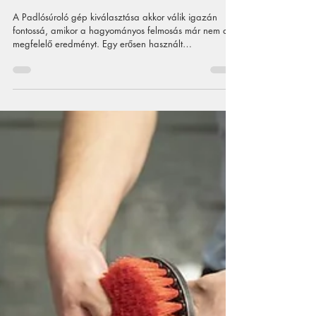
júl. 14.
Padlósúroló gép
választása
különböző
burkolatokhoz
A Padlósúroló gép kiválasztása akkor válik igazán
fontossá, amikor a hagyományos felmosás már nem ad
megfelelő eredményt. Egy erősen használt
üzlethelyiség, műhely, raktár, társasházi folyosó,
garázs, konyha, iroda vagy ipari padló tisztítása
sokszor jóval nagyobb feladat, mint amilyennek elsőre
tűnik. A burkolatok felületén megtapadhat a por, a zsír,
az olajos lerakódás, a cipőnyom, a sár, a vízkő, a
tisztítószer-maradvány és sok olyan szennyeződés,
amelyet kézi módszerrel c