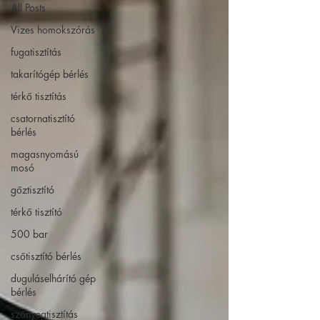
All Posts
Vizes homokszórás
fugatisztítás
takarítógép bérlés
térkő tisztítás
csatornatisztító
bérlés
magasnyomású
mosó
gőztisztító
térkő tisztító
500 bar
csőtisztító bérlés
duguláselhárító gép
bérlés
szőnyegtisztítás