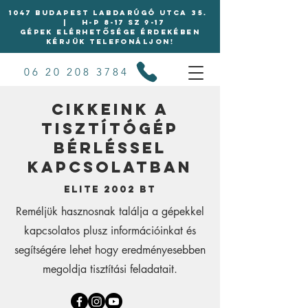
1047 BUDAPEST LABDARÚGÓ UTCA 35.
| H-P 8-17 Sz 9-17
Gépek elérhetősége érdekében
kérjük telefonáljon!
06 20 208 3784
Cikkeink a
tisztítógép
bérléssel
kapcsolatban
Elite 2002 Bt
Reméljük hasznosnak találja a gépekkel
kapcsolatos plusz információinkat és
segítségére lehet hogy eredményesebben
megoldja tisztítási feladatait.