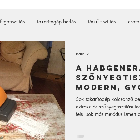
fugatisztítás
takarítógép bérlés
térkő tisztítás
csato
ztító
térkő tisztító
500 bar
csőtisztító bérlés
d
márc. 2.
A habgene
ító gép bérlés
járólap tisztítás
kárpittisztító gép
szőnyegtis
modern, gy
szőnyegtis
Sok takarítógép kölcsönző de 
technológ
extrakciós szőnyegtisztítási te
felül sok más metódus ismert
szőnyeget tudunk tisztítani. 
szőnyegtisztítási eljárás a ha
amivel egy polimer alapú veg