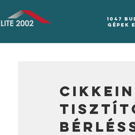
1047 B
Gépek 
Cikkein
tisztí
bérlés