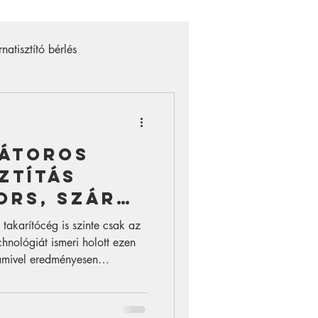
rnatisztító bérlés
uguláselhárító gép bérlés
rátoros
ztítás
ors, száraz
ztító
takarítócég is szinte csak az
ia
chnológiát ismeri holott ezen
 amivel eredményesen
Egy modern nagyszerű száraz
bgenerátoros szőnyegtisztítás
yszeres habot dolgozunk bele