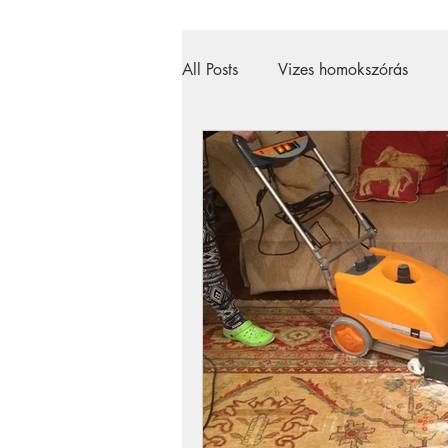
All Posts
Vizes homokszórás
magasnyomású mosó
gőztis
szőnyegtisztítás
szőnyegtiszt