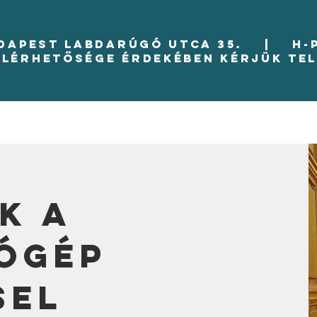
UDAPEST LABDARÚGÓ UTCA 35. | H-P 8
elérhetősége érdekében kérjük te
k a
tógép
sel