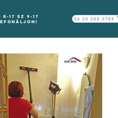
-17 Sz 9-17
06 20 208 3784
lefonáljon!