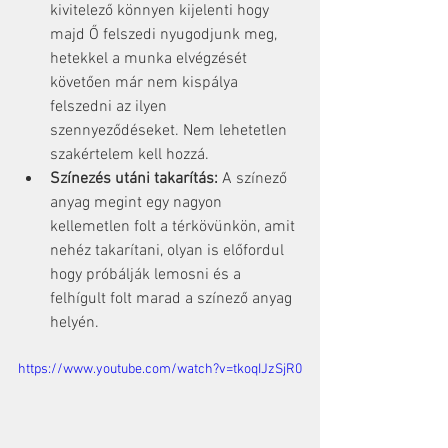
kivitelező könnyen kijelenti hogy 
majd Ő felszedi nyugodjunk meg, 
hetekkel a munka elvégzését 
követően már nem kispálya 
felszedni az ilyen 
szennyeződéseket. Nem lehetetlen 
szakértelem kell hozzá.
Színezés utáni takarítás:
 A színező 
anyag megint egy nagyon 
kellemetlen folt a térkövünkön, amit 
nehéz takarítani, olyan is előfordul 
hogy próbálják lemosni és a 
felhígult folt marad a színező anyag 
helyén.
https://www.youtube.com/watch?v=tkoqIJzSjR0