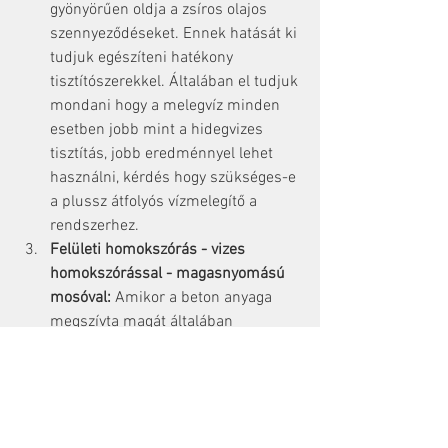
gyönyörűen oldja a zsíros olajos 
szennyeződéseket. Ennek hatását ki 
tudjuk egészíteni hatékony 
tisztítószerekkel. Általában el tudjuk 
mondani hogy a melegvíz minden 
esetben jobb mint a hidegvizes 
tisztítás, jobb eredménnyel lehet 
használni, kérdés hogy szükséges-e 
a plussz átfolyós vízmelegítő a 
rendszerhez.
Felületi homokszórás - vizes 
homokszórással - magasnyomású 
mosóval:
 Amikor a beton anyaga 
megszívta magát általában 
évtizedek alatt a különféle 
szennyeződésekkel, akkor sokszor 
nem marad más mint hogy 
lekoptassuk a felső réteget. A 
színezett térkő ilyenkor lehetséges 