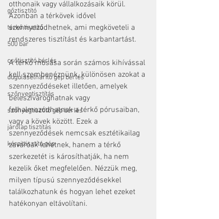
otthonaik vagy vállalkozásaik körül. 
gőztisztító
Azonban a térkövek idővel 
szennyeződhetnek, ami megköveteli a 
térkő tisztító
rendszeres tisztítást és karbantartást.
500 bar
csőtisztító bérlés
A térkő mosása során számos kihívással 
kell szembenéznünk, különösen azokat a 
duguláselhárító gép bérlés
szennyeződéseket illetően, amelyek 
szőnyegtisztítás
beleszivároghatnak vagy 
felhalmozódhatnak a térkő pórusaiban, 
szőnyegtisztító gép bérlés
vagy a kövek között. Ezek a 
járólap tisztítás
szennyeződések nemcsak esztétikailag 
kárpittisztító gép
zavaróak lehetnek, hanem a térkő 
szerkezetét is károsíthatják, ha nem 
kezelik őket megfelelően. Nézzük meg, 
milyen típusú szennyeződésekkel 
találkozhatunk és hogyan lehet ezeket 
hatékonyan eltávolítani.