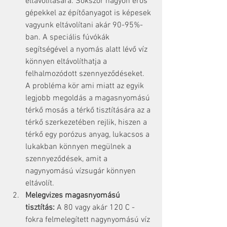
eltávolítására. Sokszor nagyon erős 
gépekkel az építőanyagot is képesek 
vagyunk eltávolítani akár 90-95%-
ban. A speciális fúvókák 
segítségével a nyomás alatt lévő víz 
könnyen eltávolíthatja a 
felhalmozódott szennyeződéseket. 
A probléma kör ami miatt az egyik 
legjobb megoldás a magasnyomású 
térkő mosás a térkő tisztítására az a 
térkő szerkezetében rejlik, hiszen a 
térkő egy porózus anyag, lukacsos a 
lukakban könnyen megülnek a 
szennyeződések, amit a 
nagynyomású vízsugár könnyen 
eltávolít.
Melegvizes magasnyomású 
tisztítás:
 A 80 vagy akár 120 C -
fokra felmelegített nagynyomású víz 