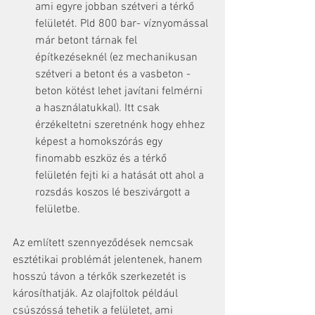
ami egyre jobban szétveri a térkő 
felületét. Pld 800 bar- víznyomással 
már betont tárnak fel 
építkezéseknél (ez mechanikusan 
szétveri a betont és a vasbeton - 
beton kötést lehet javítani felmérni 
a használatukkal). Itt csak 
érzékeltetni szeretnénk hogy ehhez 
képest a homokszórás egy 
finomabb eszköz és a térkő 
felületén fejti ki a hatását ott ahol a 
rozsdás koszos lé beszivárgott a 
felületbe.
Az említett szennyeződések nemcsak 
esztétikai problémát jelentenek, hanem 
hosszú távon a térkők szerkezetét is 
károsíthatják. Az olajfoltok például 
csúszóssá tehetik a felületet, ami 