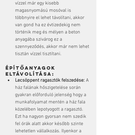
vízzel már egy kisebb 
magasnyomású mosóval is 
többnyire el lehet távolítani, akkor 
van gond ha ez évtizedekig nem 
történik meg és mélyen a beton 
anyagába szivárog ez a 
szennyeződés, akkor már nem lehet 
tisztán vízzel tisztítani.
Építőanyagok 
eltávolítása:
Lecsöppent ragasztók felszedése:
 A 
ház falának hőszigetelése során 
gyakran előforduló jelenség hogy a 
munkafolyamat mentén a ház fala 
közelében lepotyogott a ragasztó. 
Ezt ha nagyon gyorsan nem szedik 
fel órák alatt akkor később szinte 
lehetetlen vállalkozás. Ilyenkor a 