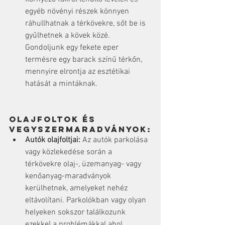
egyéb növényi részek könnyen 
ráhullhatnak a térkövekre, sőt be is 
gyűlhetnek a kövek közé. 
Gondoljunk egy fekete eper 
termésre egy barack színű térkőn, 
mennyire elrontja az esztétikai 
hatását a mintáknak.
Olajfoltok és 
vegyszermaradványok:
Autók olajfoltjai:
 Az autók parkolása 
vagy közlekedése során a 
térkövekre olaj-, üzemanyag- vagy 
kenőanyag-maradványok 
kerülhetnek, amelyeket nehéz 
eltávolítani. Parkolókban vagy olyan 
helyeken sokszor találkozunk 
ezekkel a problémákkal ahol 