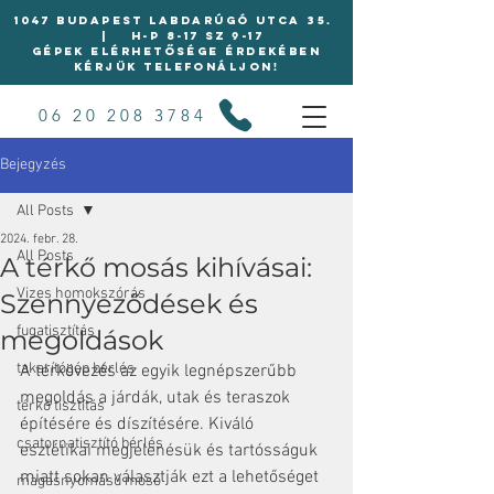
1047 BUDAPEST LABDARÚGÓ UTCA 35.
| H-P 8-17 Sz 9-17
Gépek elérhetősége érdekében
kérjük telefonáljon!
06 20 208 3784
Bejegyzés
All Posts
2024. febr. 28.
All Posts
A térkő mosás kihívásai:
Vizes homokszórás
Szennyeződések és
fugatisztítás
megoldások
takarítógép bérlés
A térkövezés az egyik legnépszerűbb 
megoldás a járdák, utak és teraszok 
térkő tisztítás
építésére és díszítésére. Kiváló 
csatornatisztító bérlés
esztétikai megjelenésük és tartósságuk 
miatt sokan választják ezt a lehetőséget 
magasnyomású mosó