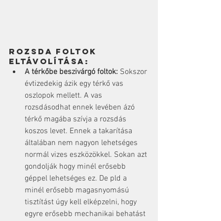
Rozsda foltok 
eltávolítása:
A térkőbe beszivárgó foltok:
 Sokszor 
évtizedekig ázik egy térkő vas 
oszlopok mellett. A vas 
rozsdásodhat ennek levében ázó 
térkő magába szívja a rozsdás 
koszos levet. Ennek a takarítása 
általában nem nagyon lehetséges 
normál vizes eszközökkel. Sokan azt 
gondolják hogy minél erősebb 
géppel lehetséges ez. De pld a 
minél erősebb magasnyomású 
tisztítást úgy kell elképzelni, hogy 
egyre erősebb mechanikai behatást 