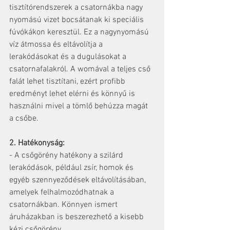
tisztítórendszerek a csatornákba nagy 
nyomású vizet bocsátanak ki speciális 
fúvókákon keresztül. Ez a nagynyomású 
víz átmossa és eltávolítja a 
lerakódásokat és a dugulásokat a 
csatornafalakról. A womával a teljes cső 
falát lehet tisztítani, ezért profibb 
eredményt lehet elérni és könnyű is 
használni mivel a tömlő behúzza magát 
a csőbe.
2. Hatékonyság:
- A csőgörény hatékony a szilárd 
lerakódások, például zsír, homok és 
egyéb szennyeződések eltávolításában, 
amelyek felhalmozódhatnak a 
csatornákban. Könnyen ismert 
áruházakban is beszerezhető a kisebb 
kézi csőgörény.  