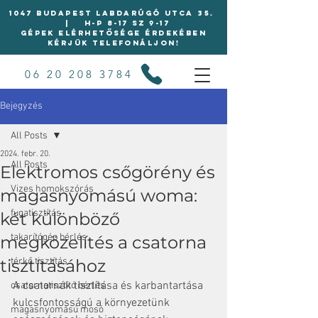
1047 BUDAPEST LABDARÚGÓ UTCA 35.
| H-P 8-17 Sz 9-17
Gépek elérhetősége érdekében
kérjük telefonáljon!
06 20 208 3784
Bejegyzés
All Posts
2024. febr. 20.
All Posts
Elektromos csőgörény és
Vizes homokszórás
magasnyomású woma:
fugatisztítás
két különböző
takarítógép bérlés
megközelítés a csatorna
tisztításához
térkő tisztítás
A csatornák tisztítása és karbantartása 
csatornatisztító bérlés
kulcsfontosságú a környezetünk 
magasnyomású mosó