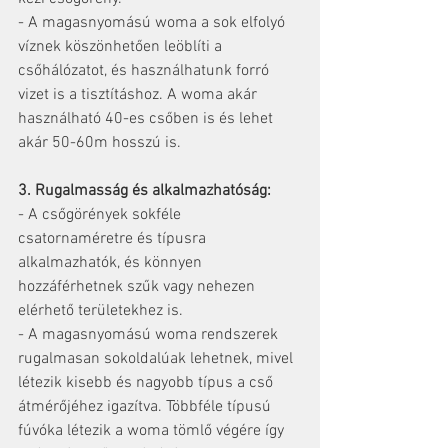
- A magasnyomású woma a sok elfolyó 
víznek köszönhetően leöblíti a 
csőhálózatot, és használhatunk forró 
vizet is a tisztításhoz. A woma akár 
használható 40-es csőben is és lehet 
akár 50-60m hosszú is.
3. Rugalmasság és alkalmazhatóság:
- A csőgörények sokféle 
csatornaméretre és típusra 
alkalmazhatók, és könnyen 
hozzáférhetnek szűk vagy nehezen 
elérhető területekhez is.
- A magasnyomású woma rendszerek 
rugalmasan sokoldalúak lehetnek, mivel 
létezik kisebb és nagyobb típus a cső 
átmérőjéhez igazítva. Többféle típusú 
fúvóka létezik a woma tömlő végére így 