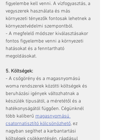
figyelembe kell venni. A vízfogyasztás, a 
vegyszerek használata és más 
környezeti tényezők fontosak lehetnek a 
környezetvédelmi szempontból.
- A megfelelő módszer kiválasztásakor 
fontos figyelembe venni a környezeti 
hatásokat és a fenntartható 
megoldásokat.
5. Költségek:
- A csőgörény és a magasnyomású 
woma rendszerek közötti költségek és 
beruházási igények változhatnak a 
készülék típusától, a méretétől és a 
hatékonyságától függően. Cégünknél 
több kaliberű 
magasnyomású 
csatornatisztító kölcsönözhető
, ez 
nagyban segíthet a karbantartási 
költségek csökkentésén, ráadásul 