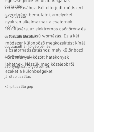
egészségének és biztonságának 
gőztisztító
fenntartásához. Két elterjedt módszert 
szeretnénk bemutatni, amelyeket 
térkő tisztító
gyakran alkalmaznak a csatornák 
500 bar
tisztítására, az elektromos csőgörény és 
a magasnyomású womázás. Ez a két 
csőtisztító bérlés
módszer különböző megközelítést kínál 
duguláselhárító gép bérlés
a csatornatisztításhoz, mely különböző 
szőnyegtisztítás
körülmények között hatékonyak 
lehetnek. Nézzük meg közelebbről 
szőnyegtisztító gép bérlés
ezeket a különbségeket.
járólap tisztítás
kárpittisztító gép