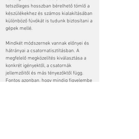
tetszőleges hosszban bérelhető tömlő a 
készülékekhez és számos kialakításában 
különböző fúvókát is tudunk biztosítani a 
gépek mellé.
Mindkét módszernek vannak előnyei és 
hátrányai a csatornatisztításban. A 
megfelelő megközelítés kiválasztása a 
konkrét igényektől, a csatornák 
jellemzőitől és más tényezőktől függ. 
Fontos azonban, hogy mindig figyelembe 
vegyük a környezeti és fenntarthatósági 
szempontokat a csatornatisztítás során, 
és olyan módszereket válasszunk, 
amelyek hatékonyak és 
környezetbarátok egyaránt. Nem 
mellesleg a rosszul megválasztott 
technológia ismételt tisztítást is 