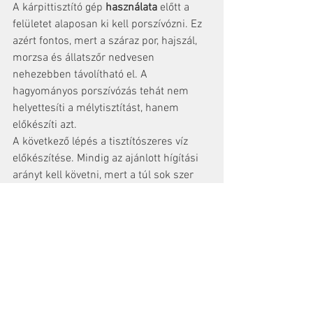
A kárpittisztító gép 
használata
 előtt a 
felületet alaposan ki kell porszívózni. Ez 
azért fontos, mert a száraz por, hajszál, 
morzsa és állatszőr nedvesen 
nehezebben távolítható el. A 
hagyományos porszívózás tehát nem 
helyettesíti a mélytisztítást, hanem 
előkészíti azt.
A következő lépés a tisztítószeres víz 
előkészítése. Mindig az ajánlott hígítási 
arányt kell követni, mert a túl sok szer 
nem feltétlenül tisztít jobban, viszont 
maradványt hagyhat. Ezután a gép fejét 
egyenletesen kell vezetni a felületen. A 
legtöbb esetben a permetezés és a 
visszaszívás összehangolt mozdulattal 
történik, majd érdemes egy vagy több 
száraz visszaszívó húzást is végezni, 
hogy minél kevesebb nedvesség 