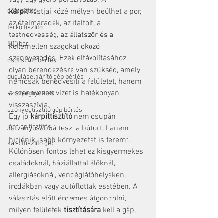
vagy egy gyors porszívózás. A 
gőztisztító
kárpit
 rostjai közé mélyen beülhet a por, 
az ételmaradék, az italfolt, a 
térkő tisztító
testnedvesség, az állatszőr és a 
500 bar
kellemetlen szagokat okozó 
szennyeződés. Ezek eltávolításához 
csőtisztító bérlés
olyan berendezésre van szükség, amely 
duguláselhárító gép bérlés
nemcsak benedvesíti a felületet, hanem 
a szennyezett vizet is hatékonyan 
szőnyegtisztítás
visszaszívja.
szőnyegtisztító gép bérlés
Egy jó 
kárpittisztító
 nem csupán 
járólap tisztítás
látványosabbá teszi a bútort, hanem 
higiénikusabb környezetet is teremt. 
kárpittisztító gép
Különösen fontos lehet ez kisgyermekes 
családoknál, háziállattal élőknél, 
allergiásoknál, vendéglátóhelyeken, 
irodákban vagy autóflották esetében. A 
választás előtt érdemes átgondolni, 
milyen felületek 
tisztítására
 kell a gép, 