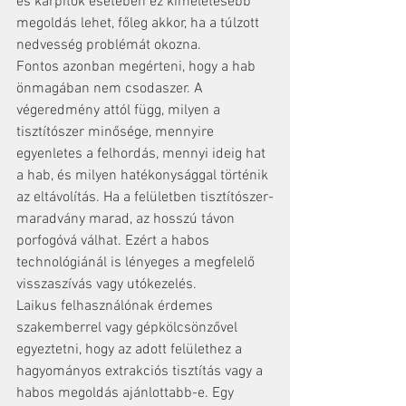
és kárpitok esetében ez kíméletesebb 
megoldás lehet, főleg akkor, ha a túlzott 
nedvesség problémát okozna.
Fontos azonban megérteni, hogy a hab 
önmagában nem csodaszer. A 
végeredmény attól függ, milyen a 
tisztítószer minősége, mennyire 
egyenletes a felhordás, mennyi ideig hat 
a hab, és milyen hatékonysággal történik 
az eltávolítás. Ha a felületben tisztítószer-
maradvány marad, az hosszú távon 
porfogóvá válhat. Ezért a habos 
technológiánál is lényeges a megfelelő 
visszaszívás vagy utókezelés.
Laikus felhasználónak érdemes 
szakemberrel vagy gépkölcsönzővel 
egyeztetni, hogy az adott felülethez a 
hagyományos extrakciós tisztítás vagy a 
habos megoldás ajánlottabb-e. Egy 