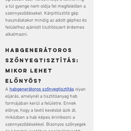
a túl gyenge nem oldja fel megfelelően a 
szennyeződéseket. Kárpittisztító gép 
használatakor mindig az adott géphez és 
felülethez ajánlott tisztítószert érdemes 
alkalmazni.
Habgenerátoros 
szőnyegtisztítás: 
mikor lehet 
előnyös?
A 
habgenerátoros szőnyegtisztítás
 olyan 
eljárás, amelynél a tisztítóanyag hab 
formájában kerül a felületre. Ennek 
előnye, hogy a textil kevésbé ázik át, 
miközben a hab képes érintkezni a 
szennyeződésekkel. Bizonyos szőnyegek 