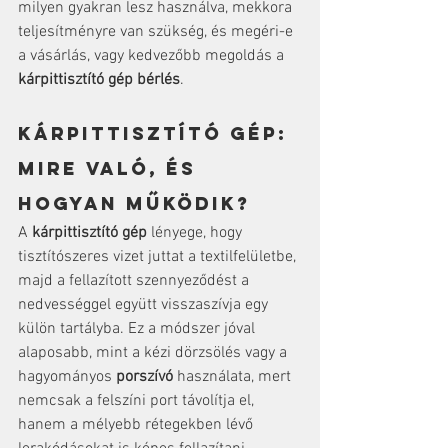
milyen gyakran lesz használva, mekkora 
teljesítményre van szükség, és megéri-e 
a vásárlás, vagy kedvezőbb megoldás a 
kárpittisztító gép bérlés
.
Kárpittisztító gép: 
mire való, és 
hogyan működik?
A 
kárpittisztító gép
 lényege, hogy 
tisztítószeres vizet juttat a textilfelületbe, 
majd a fellazított szennyeződést a 
nedvességgel együtt visszaszívja egy 
külön tartályba. Ez a módszer jóval 
alaposabb, mint a kézi dörzsölés vagy a 
hagyományos 
porszívó
 használata, mert 
nemcsak a felszíni port távolítja el, 
hanem a mélyebb rétegekben lévő 