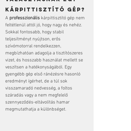
kárpittisztító gép?
A 
professzionális
 kárpittisztító gép nem 
feltétlenül attól jó, hogy nagy és nehéz. 
Sokkal fontosabb, hogy stabil 
teljesítményt nyújtson, erős 
szívómotorral rendelkezzen, 
megbízhatóan adagolja a tisztítószeres 
vizet, és hosszabb használat mellett se 
veszítsen a hatékonyságából. Egy 
gyengébb gép első ránézésre hasonló 
eredményt ígérhet, de a túl sok 
visszamaradó nedvesség, a foltos 
száradás vagy a nem megfelelő 
szennyeződés-eltávolítás hamar 
megmutathatja a különbséget.