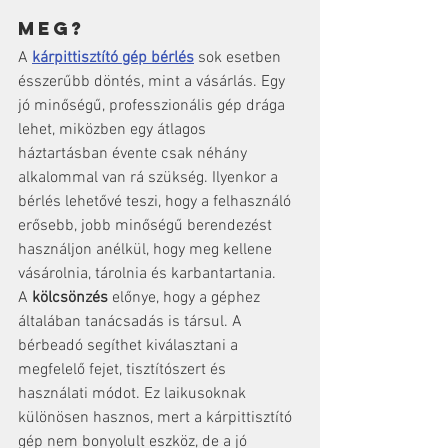
meg?
A 
kárpittisztító gép bérlés
 sok esetben 
ésszerűbb döntés, mint a vásárlás. Egy 
jó minőségű, professzionális gép drága 
lehet, miközben egy átlagos 
háztartásban évente csak néhány 
alkalommal van rá szükség. Ilyenkor a 
bérlés lehetővé teszi, hogy a felhasználó 
erősebb, jobb minőségű berendezést 
használjon anélkül, hogy meg kellene 
vásárolnia, tárolnia és karbantartania.
A 
kölcsönzés
 előnye, hogy a géphez 
általában tanácsadás is társul. A 
bérbeadó segíthet kiválasztani a 
megfelelő fejet, tisztítószert és 
használati módot. Ez laikusoknak 
különösen hasznos, mert a kárpittisztító 
gép nem bonyolult eszköz, de a jó 