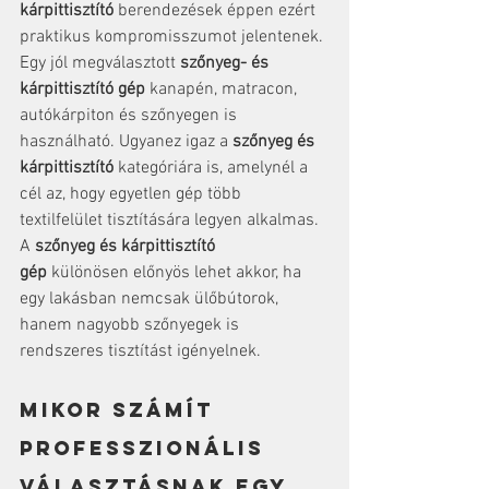
kárpittisztító
 berendezések éppen ezért 
praktikus kompromisszumot jelentenek. 
Egy jól megválasztott 
szőnyeg- és 
kárpittisztító gép
 kanapén, matracon, 
autókárpiton és szőnyegen is 
használható. Ugyanez igaz a 
szőnyeg és 
kárpittisztító
 kategóriára is, amelynél a 
cél az, hogy egyetlen gép több 
textilfelület tisztítására legyen alkalmas. 
A 
szőnyeg és kárpittisztító 
gép
 különösen előnyös lehet akkor, ha 
egy lakásban nemcsak ülőbútorok, 
hanem nagyobb szőnyegek is 
rendszeres tisztítást igényelnek.
Mikor számít 
professzionális 
választásnak egy 