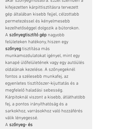
akár szőnyegmosásra. Ezzel szemben a 
kifejezetten kárpittisztításra tervezett 
gép általában kisebb fejjel, célzottabb 
permetezéssel és kényelmesebb 
kezelhetőséggel dolgozik a bútorokon.
A 
szőnyegtisztító gép
 nagyobb 
felületeken hatékony, hiszen egy 
szőnyeg
 tisztítása más 
munkamozdulatokat igényel, mint egy 
kanapé ülőfelületének vagy egy autóülés 
oldalának kezelése. A szőnyegeknél 
fontos a szélesebb munkafej, az 
egyenletes tisztítószer-kijuttatás és a 
megfelelő haladási sebesség. 
Kárpitoknál viszont a kisebb, átláthatóbb 
fej, a pontos irányíthatóság és a 
sarkokhoz, varrásokhoz való hozzáférés 
válik lényegessé.
A 
szőnyeg- és 