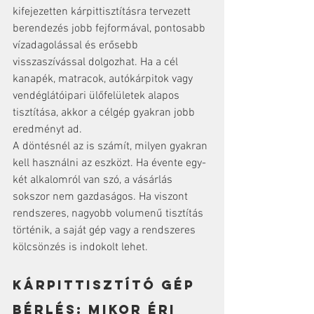
kifejezetten kárpittisztításra tervezett 
berendezés jobb fejformával, pontosabb 
vízadagolással és erősebb 
visszaszívással dolgozhat. Ha a cél 
kanapék, matracok, autókárpitok vagy 
vendéglátóipari ülőfelületek alapos 
tisztítása, akkor a célgép gyakran jobb 
eredményt ad.
A döntésnél az is számít, milyen gyakran 
kell használni az eszközt. Ha évente egy-
két alkalomról van szó, a vásárlás 
sokszor nem gazdaságos. Ha viszont 
rendszeres, nagyobb volumenű tisztítás 
történik, a saját gép vagy a rendszeres 
kölcsönzés is indokolt lehet.
Kárpittisztító gép 
bérlés: mikor éri 