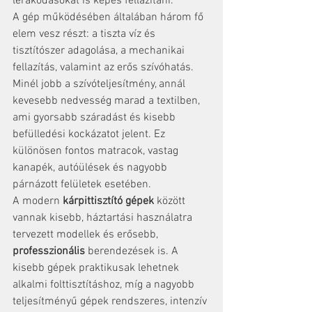
lerakódásokat is képes fellazítani.
A gép működésében általában három fő 
elem vesz részt: a tiszta víz és 
tisztítószer adagolása, a mechanikai 
fellazítás, valamint az erős szívóhatás. 
Minél jobb a szívóteljesítmény, annál 
kevesebb nedvesség marad a textilben, 
ami gyorsabb száradást és kisebb 
befülledési kockázatot jelent. Ez 
különösen fontos matracok, vastag 
kanapék, autóülések és nagyobb 
párnázott felületek esetében.
A modern 
kárpittisztító gépek
 között 
vannak kisebb, háztartási használatra 
tervezett modellek és erősebb, 
professzionális
 berendezések is. A 
kisebb gépek praktikusak lehetnek 
alkalmi folttisztításhoz, míg a nagyobb 
teljesítményű gépek rendszeres, intenzív 