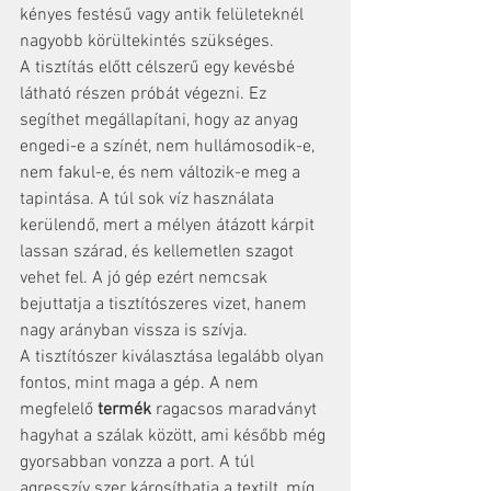
kényes festésű vagy antik felületeknél 
nagyobb körültekintés szükséges.
A tisztítás előtt célszerű egy kevésbé 
látható részen próbát végezni. Ez 
segíthet megállapítani, hogy az anyag 
engedi-e a színét, nem hullámosodik-e, 
nem fakul-e, és nem változik-e meg a 
tapintása. A túl sok víz használata 
kerülendő, mert a mélyen átázott kárpit 
lassan szárad, és kellemetlen szagot 
vehet fel. A jó gép ezért nemcsak 
bejuttatja a tisztítószeres vizet, hanem 
nagy arányban vissza is szívja.
A tisztítószer kiválasztása legalább olyan 
fontos, mint maga a gép. A nem 
megfelelő 
termék
 ragacsos maradványt 
hagyhat a szálak között, ami később még 
gyorsabban vonzza a port. A túl 
agresszív szer károsíthatja a textilt, míg 