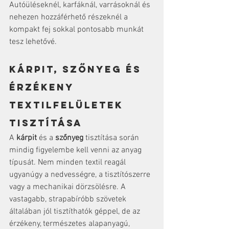
Autóüléseknél, karfáknál, varrásoknál és 
nehezen hozzáférhető részeknél a 
kompakt fej sokkal pontosabb munkát 
tesz lehetővé.
Kárpit, szőnyeg és 
érzékeny 
textilfelületek 
tisztítása
A 
kárpit
 és a 
szőnyeg
 tisztítása során 
mindig figyelembe kell venni az anyag 
típusát. Nem minden textil reagál 
ugyanúgy a nedvességre, a tisztítószerre 
vagy a mechanikai dörzsölésre. A 
vastagabb, strapabíróbb szövetek 
általában jól tisztíthatók géppel, de az 
érzékeny, természetes alapanyagú, 