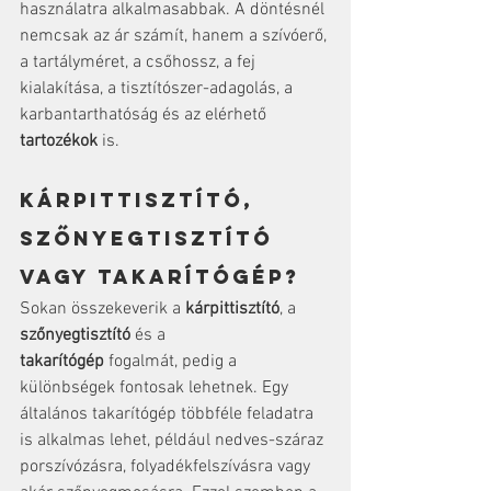
használatra alkalmasabbak. A döntésnél 
nemcsak az ár számít, hanem a szívóerő, 
a tartályméret, a csőhossz, a fej 
kialakítása, a tisztítószer-adagolás, a 
karbantarthatóság és az elérhető 
tartozékok
 is.
Kárpittisztító, 
szőnyegtisztító 
vagy takarítógép?
Sokan összekeverik a 
kárpittisztító
, a 
szőnyegtisztító
 és a 
takarítógép
 fogalmát, pedig a 
különbségek fontosak lehetnek. Egy 
általános takarítógép többféle feladatra 
is alkalmas lehet, például nedves-száraz 
porszívózásra, folyadékfelszívásra vagy 