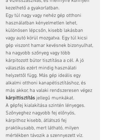
a vízvisszaszívás, és mennyire könnyen 
kezelhető a gyakorlatban.
Egy túl nagy vagy nehéz gép otthoni 
használatban kényelmetlen lehet, 
különösen lépcsőn, kisebb lakásban 
vagy autó körül mozgatva. Egy túl kicsi 
gép viszont hamar kevésnek bizonyulhat, 
ha nagyobb szőnyeg vagy több 
kárpitozott bútor tisztítása a cél. A jó 
választás ezért mindig használati 
helyzettől függ. Más gép ideális egy 
alkalmi otthoni kanapétisztításhoz, és 
más akkor, ha valaki rendszeresen végez 
kárpittisztítás
 jellegű munkákat.
A gépfej kialakítása szintén lényeges. 
Szőnyeghez nagyobb fej előnyös, 
kárpithoz kisebb, átlátszó fej 
praktikusabb, mert látható, milyen 
mértékben távozik a szennyezett víz. 