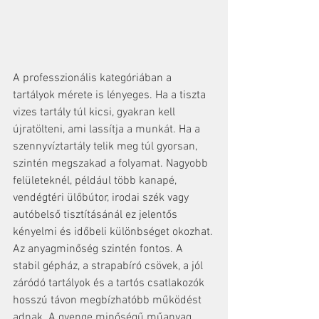
A professzionális kategóriában a 
tartályok mérete is lényeges. Ha a tiszta 
vizes tartály túl kicsi, gyakran kell 
újratölteni, ami lassítja a munkát. Ha a 
szennyvíztartály telik meg túl gyorsan, 
szintén megszakad a folyamat. Nagyobb 
felületeknél, például több kanapé, 
vendégtéri ülőbútor, irodai szék vagy 
autóbelső tisztításánál ez jelentős 
kényelmi és időbeli különbséget okozhat.
Az anyagminőség szintén fontos. A 
stabil gépház, a strapabíró csövek, a jól 
záródó tartályok és a tartós csatlakozók 
hosszú távon megbízhatóbb működést 
adnak. A gyenge minőségű műanyag 