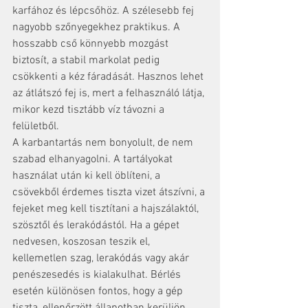
karfához és lépcsőhöz. A szélesebb fej 
nagyobb szőnyegekhez praktikus. A 
hosszabb cső könnyebb mozgást 
biztosít, a stabil markolat pedig 
csökkenti a kéz fáradását. Hasznos lehet 
az átlátszó fej is, mert a felhasználó látja, 
mikor kezd tisztább víz távozni a 
felületből.
A karbantartás nem bonyolult, de nem 
szabad elhanyagolni. A tartályokat 
használat után ki kell öblíteni, a 
csövekből érdemes tiszta vizet átszívni, a 
fejeket meg kell tisztítani a hajszálaktól, 
szösztől és lerakódástól. Ha a gépet 
nedvesen, koszosan teszik el, 
kellemetlen szag, lerakódás vagy akár 
penészesedés is kialakulhat. Bérlés 
esetén különösen fontos, hogy a gép 
tiszta, ellenőrzött állapotban kerüljön 