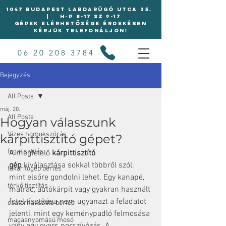
1047 BUDAPEST LABDARÚGÓ UTCA 35.
| H-P 8-17 Sz 9-17
Gépek elérhetősége érdekében
kérjük telefonáljon!
06 20 208 3784
Bejegyzés
All Posts
máj. 20.
All Posts
Hogyan válasszunk
Vizes homokszórás
kárpittisztító gépet?
fugatisztítás
A megfelelő 
kárpittisztító 
gép
 kiválasztása sokkal többről szól, 
takarítógép bérlés
mint elsőre gondolni lehet. Egy kanapé, 
térkő tisztítás
matrac, autókárpit vagy gyakran használt 
fotel tisztítása nem ugyanazt a feladatot 
csatornatisztító bérlés
jelenti, mint egy keménypadló felmosása 
magasnyomású mosó