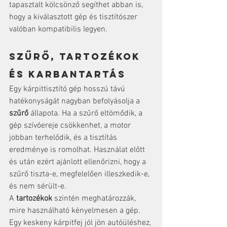
tapasztalt kölcsönző segíthet abban is, 
hogy a kiválasztott gép és tisztítószer 
valóban kompatibilis legyen.
Szűrő, tartozékok 
és karbantartás
Egy kárpittisztító gép hosszú távú 
hatékonyságát nagyban befolyásolja a 
szűrő
 állapota. Ha a szűrő eltömődik, a 
gép szívóereje csökkenhet, a motor 
jobban terhelődik, és a tisztítás 
eredménye is romolhat. Használat előtt 
és után ezért ajánlott ellenőrizni, hogy a 
szűrő tiszta-e, megfelelően illeszkedik-e, 
és nem sérült-e.
A 
tartozékok
 szintén meghatározzák, 
mire használható kényelmesen a gép. 
Egy keskeny kárpitfej jól jön autóüléshez, 