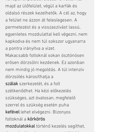
majd az ülőfelület, végül a karfák és 
oldalsó részek kezelhetők. A cél az, hogy 
a felület ne ázzon át feleslegesen. A 
permetezést és a visszaszívást lassú, 
egyenletes mozdulattal kell végezni, nem 
kapkodva és nem túl sokszor ugyanarra 
a pontra irányítva a vizet.
Makacsabb foltoknál sokan ösztönösen 
erősen dörzsölni kezdenek. Ez azonban 
nem mindig jó megoldás. A túl intenzív 
dörzsölés károsíthatja a 
szálak
 szerkezetét, és a folt 
szétkenődhet. Ha kézi előkezelés 
szükséges, azt óvatosan, megfelelő 
szerrel és szükség esetén puha 
kefével
 lehet elvégezni. Bizonyos 
foltoknál a 
körkörös 
mozdulatokkal
 történő kezelés segíthet, 