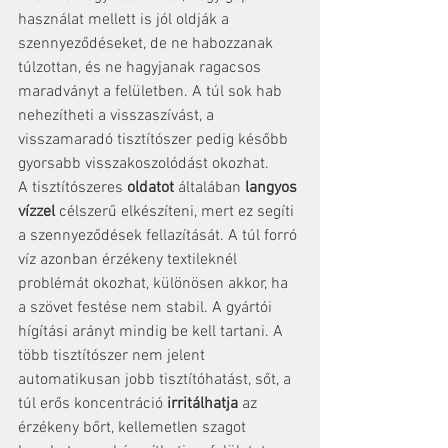
használat mellett is jól oldják a 
szennyeződéseket, de ne habozzanak 
túlzottan, és ne hagyjanak ragacsos 
maradványt a felületben. A túl sok hab 
nehezítheti a visszaszívást, a 
visszamaradó tisztítószer pedig később 
gyorsabb visszakoszolódást okozhat.
A tisztítószeres 
oldatot
 általában 
langyos 
vízzel
 célszerű elkészíteni, mert ez segíti 
a szennyeződések fellazítását. A túl forró 
víz azonban érzékeny textileknél 
problémát okozhat, különösen akkor, ha 
a szövet festése nem stabil. A gyártói 
hígítási arányt mindig be kell tartani. A 
több tisztítószer nem jelent 
automatikusan jobb tisztítóhatást, sőt, a 
túl erős koncentráció 
irritálhatja
 az 
érzékeny bőrt, kellemetlen szagot 