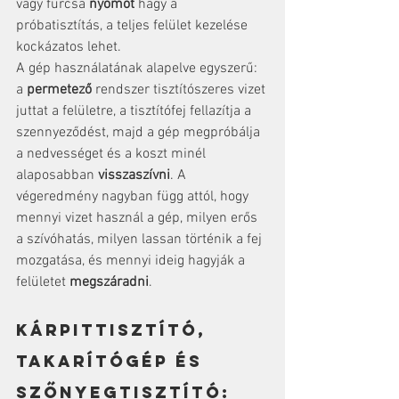
vagy furcsa 
nyomot
 hagy a 
próbatisztítás, a teljes felület kezelése 
kockázatos lehet.
A gép használatának alapelve egyszerű: 
a 
permetező
 rendszer tisztítószeres vizet 
juttat a felületre, a tisztítófej fellazítja a 
szennyeződést, majd a gép megpróbálja 
a nedvességet és a koszt minél 
alaposabban 
visszaszívni
. A 
végeredmény nagyban függ attól, hogy 
mennyi vizet használ a gép, milyen erős 
a szívóhatás, milyen lassan történik a fej 
mozgatása, és mennyi ideig hagyják a 
felületet 
megszáradni
.
Kárpittisztító, 
takarítógép és 
szőnyegtisztító: 