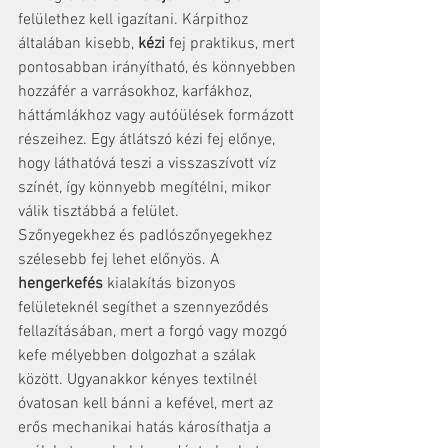
felülethez kell igazítani. Kárpithoz 
általában kisebb, 
kézi
 fej praktikus, mert 
pontosabban irányítható, és könnyebben 
hozzáfér a varrásokhoz, karfákhoz, 
háttámlákhoz vagy autóülések formázott 
részeihez. Egy átlátszó kézi fej előnye, 
hogy láthatóvá teszi a visszaszívott víz 
színét, így könnyebb megítélni, mikor 
válik tisztábbá a felület.
Szőnyegekhez és padlószőnyegekhez 
szélesebb fej lehet előnyös. A 
hengerkefés
 kialakítás bizonyos 
felületeknél segíthet a szennyeződés 
fellazításában, mert a forgó vagy mozgó 
kefe mélyebben dolgozhat a szálak 
között. Ugyanakkor kényes textilnél 
óvatosan kell bánni a kefével, mert az 
erős mechanikai hatás károsíthatja a 