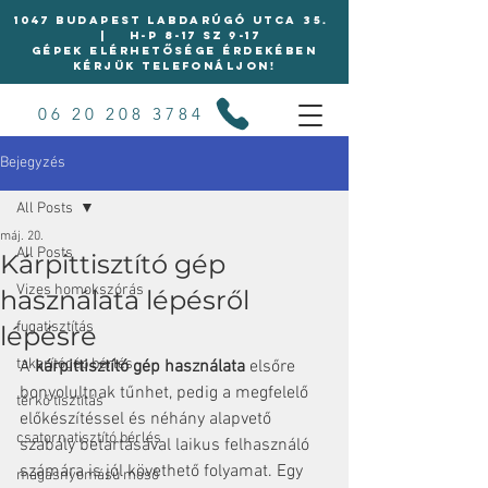
1047 BUDAPEST LABDARÚGÓ UTCA 35.
| H-P 8-17 Sz 9-17
Gépek elérhetősége érdekében
kérjük telefonáljon!
06 20 208 3784
Bejegyzés
All Posts
máj. 20.
All Posts
Kárpittisztító gép
Vizes homokszórás
használata lépésről
fugatisztítás
lépésre
takarítógép bérlés
A 
kárpittisztító gép használata
 elsőre 
bonyolultnak tűnhet, pedig a megfelelő 
térkő tisztítás
előkészítéssel és néhány alapvető 
csatornatisztító bérlés
szabály betartásával laikus felhasználó 
számára is jól követhető folyamat. Egy 
magasnyomású mosó