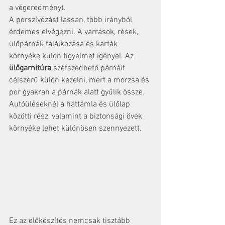
a végeredményt.
A porszívózást lassan, több irányból 
érdemes elvégezni. A varrások, rések, 
ülőpárnák találkozása és karfák 
környéke külön figyelmet igényel. Az 
ülőgarnitúra
 szétszedhető párnáit 
célszerű külön kezelni, mert a morzsa és 
por gyakran a párnák alatt gyűlik össze. 
Autóüléseknél a háttámla és ülőlap 
közötti rész, valamint a biztonsági övek 
környéke lehet különösen szennyezett.
Ez az előkészítés nemcsak tisztább 