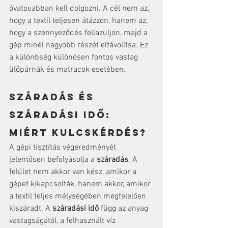
óvatosabban kell dolgozni. A cél nem az, 
hogy a textil teljesen átázzon, hanem az, 
hogy a szennyeződés fellazuljon, majd a 
gép minél nagyobb részét eltávolítsa. Ez 
a különbség különösen fontos vastag 
ülőpárnák és matracok esetében.
Száradás és 
száradási idő: 
miért kulcskérdés?
A gépi tisztítás végeredményét 
jelentősen befolyásolja a 
száradás
. A 
felület nem akkor van kész, amikor a 
gépet kikapcsolták, hanem akkor, amikor 
a textil teljes mélységében megfelelően 
kiszáradt. A 
száradási idő
 függ az anyag 
vastagságától, a felhasznált víz 