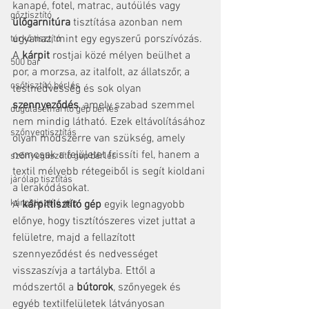
kanapé, fotel, matrac, autóülés vagy 
gőztisztító
ülőgarnitúra
 tisztítása azonban nem 
ugyanaz, mint egy egyszerű porszívózás. 
térkő tisztító
A 
kárpit
 rostjai közé mélyen beülhet a 
500 bar
por, a morzsa, az italfolt, az állatszőr, a 
csőtisztító bérlés
testnedvesség és sok olyan 
szennyeződés
, amely szabad szemmel 
duguláselhárító gép bérlés
nem mindig látható. Ezek eltávolításához 
szőnyegtisztítás
olyan módszerre van szükség, amely 
nemcsak a felületet frissíti fel, hanem a 
szőnyegtisztító gép bérlés
textil mélyebb rétegeiből is segít kioldani 
járólap tisztítás
a lerakódásokat.
kárpittisztító gép
A 
kárpittisztító gép
 egyik legnagyobb 
előnye, hogy tisztítószeres vizet juttat a 
felületre, majd a fellazított 
szennyeződést és nedvességet 
visszaszívja a tartályba. Ettől a 
módszertől a 
bútorok
, szőnyegek és 
egyéb textilfelületek látványosan 