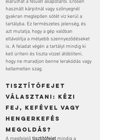
elárulhat a felület állapotáról. Erősen 
használt kárpitnál vagy szőnyegnél 
gyakran meglepően sötét víz kerül a 
tartályba. Ez természetes jelenség, és 
azt mutatja, hogy a gép valóban 
eltávolítja a mélyebb szennyeződéseket 
is. A feladat végén a tartályt mindig ki 
kell üríteni és tiszta vízzel átöblíteni, 
hogy ne maradjon benne lerakódás vagy 
kellemetlen szag.
Tisztítófejet 
választani: kézi 
fej, kefével vagy 
hengerkefés 
megoldás?
A megfelelő 
tisztítófejet
 mindig a 