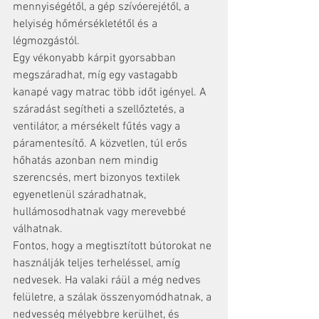
mennyiségétől, a gép szívóerejétől, a 
helyiség hőmérsékletétől és a 
légmozgástól.
Egy vékonyabb kárpit gyorsabban 
megszáradhat, míg egy vastagabb 
kanapé vagy matrac több időt igényel. A 
száradást segítheti a szellőztetés, a 
ventilátor, a mérsékelt fűtés vagy a 
páramentesítő. A közvetlen, túl erős 
hőhatás azonban nem mindig 
szerencsés, mert bizonyos textilek 
egyenetlenül száradhatnak, 
hullámosodhatnak vagy merevebbé 
válhatnak.
Fontos, hogy a megtisztított bútorokat ne 
használják teljes terheléssel, amíg 
nedvesek. Ha valaki ráül a még nedves 
felületre, a szálak összenyomódhatnak, a 
nedvesség mélyebbre kerülhet, és 