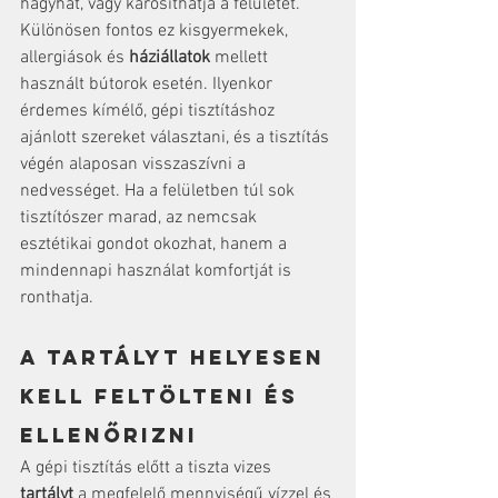
hagyhat, vagy károsíthatja a felületet.
Különösen fontos ez kisgyermekek, 
allergiások és 
háziállatok
 mellett 
használt bútorok esetén. Ilyenkor 
érdemes kímélő, gépi tisztításhoz 
ajánlott szereket választani, és a tisztítás 
végén alaposan visszaszívni a 
nedvességet. Ha a felületben túl sok 
tisztítószer marad, az nemcsak 
esztétikai gondot okozhat, hanem a 
mindennapi használat komfortját is 
ronthatja.
A tartályt helyesen 
kell feltölteni és 
ellenőrizni
A gépi tisztítás előtt a tiszta vizes 
tartályt
 a megfelelő mennyiségű vízzel és 