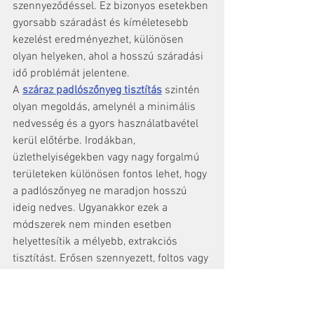
szennyeződéssel. Ez bizonyos esetekben 
gyorsabb száradást és kíméletesebb 
kezelést eredményezhet, különösen 
olyan helyeken, ahol a hosszú száradási 
idő problémát jelentene.
A 
száraz padlószőnyeg tisztítás
 szintén 
olyan megoldás, amelynél a minimális 
nedvesség és a gyors használatbavétel 
kerül előtérbe. Irodákban, 
üzlethelyiségekben vagy nagy forgalmú 
területeken különösen fontos lehet, hogy 
a padlószőnyeg ne maradjon hosszú 
ideig nedves. Ugyanakkor ezek a 
módszerek nem minden esetben 
helyettesítik a mélyebb, extrakciós 
tisztítást. Erősen szennyezett, foltos vagy 
kellemetlen szagú felületeknél a nedves 
gépi tisztítás hatékonyabb lehet.
A módszer kiválasztása mindig a felület 