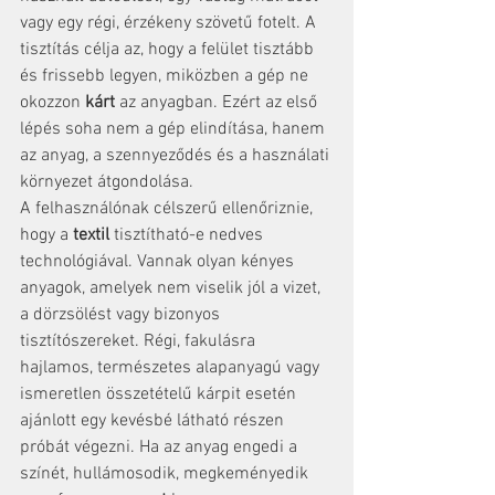
vagy egy régi, érzékeny szövetű fotelt. A 
tisztítás célja az, hogy a felület tisztább 
és frissebb legyen, miközben a gép ne 
okozzon 
kárt
 az anyagban. Ezért az első 
lépés soha nem a gép elindítása, hanem 
az anyag, a szennyeződés és a használati 
környezet átgondolása.
A felhasználónak célszerű ellenőriznie, 
hogy a 
textil
 tisztítható-e nedves 
technológiával. Vannak olyan kényes 
anyagok, amelyek nem viselik jól a vizet, 
a dörzsölést vagy bizonyos 
tisztítószereket. Régi, fakulásra 
hajlamos, természetes alapanyagú vagy 
ismeretlen összetételű kárpit esetén 
ajánlott egy kevésbé látható részen 
próbát végezni. Ha az anyag engedi a 
színét, hullámosodik, megkeményedik 