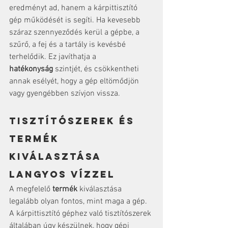
eredményt ad, hanem a kárpittisztító 
gép működését is segíti. Ha kevesebb 
száraz szennyeződés kerül a gépbe, a 
szűrő, a fej és a tartály is kevésbé 
terhelődik. Ez javíthatja a 
hatékonyság
 szintjét, és csökkentheti 
annak esélyét, hogy a gép eltömődjön 
vagy gyengébben szívjon vissza.
Tisztítószerek és 
termék 
kiválasztása 
langyos vízzel
A megfelelő 
termék
 kiválasztása 
legalább olyan fontos, mint maga a gép. 
A kárpittisztító géphez való tisztítószerek 
általában úgy készülnek, hogy gépi 