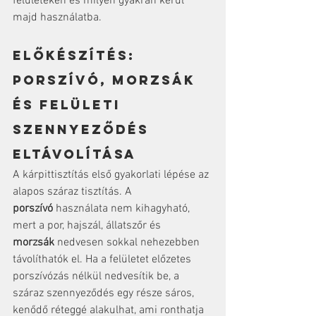
felületeken és milyen gyakran kerül 
majd használatba.
Előkészítés: 
porszívó, morzsák 
és felületi 
szennyeződés 
eltávolítása
A kárpittisztítás első gyakorlati lépése az 
alapos száraz tisztítás. A 
porszívó
 használata nem kihagyható, 
mert a por, hajszál, állatszőr és 
morzsák
 nedvesen sokkal nehezebben 
távolíthatók el. Ha a felületet előzetes 
porszívózás nélkül nedvesítik be, a 
száraz szennyeződés egy része sáros, 
kenődő réteggé alakulhat, ami ronthatja 