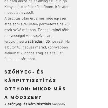
de csak akkor, ha az anyag ezt jól bírja. 
Kényes textilnél inkább finom, irányított 
mozdulat javasolt.
A tisztítás után érdemes még egyszer 
áthaladni a felületen permetezés nélkül, 
csak szívó módban. Ez segít minél több 
nedvességet visszaszívni, ami 
lerövidítheti a 
száradási idő
 hosszát. Ha 
a bútor túl nedves marad, könnyebben 
alakulhat ki dohos szag, és a felület 
foltosan száradhat.
Szőnyeg- és 
kárpittisztítás 
otthon: mikor más 
a módszer?
A 
szőnyeg- és kárpittisztítás
 hasonló 