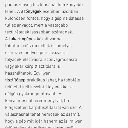
padlószőnyeg tisztításánál hatékonyabb 
lehet. A 
szőnyegek
 esetében azonban 
különösen fontos, hogy a gép ne áztassa 
túl az anyagot, mert a vastagabb 
textilrétegek lassabban száradnak.
A 
takarítógépek
 között vannak 
többfunkciós modellek is, amelyek 
száraz és nedves porszívózásra, 
folyadékfelszívásra, szőnyegmosásra 
vagy akár kárpittisztításra is 
használhatók. Egy ilyen 
tisztítógép
 praktikus lehet, ha többféle 
felületet kell kezelni. Ugyanakkor a 
célgép gyakran pontosabb és 
kényelmesebb eredményt ad, ha 
kifejezetten kárpittisztításról van szó. A 
választásnál tehát nemcsak az számít, 
hogy a gép mit ígér, hanem az is, milyen 