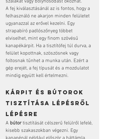
szálakat vagy bolyhosodást okozhat.
A fej kiválasztásánál az is fontos, hogy a 
felhasználó ne akarjon minden felületet 
ugyanazzal az erővel kezelni. Egy 
strapabíró padlószőnyeg többet 
elviselhet, mint egy finom szövésű 
kanapékárpit. Ha a tisztítófej túl durva, a 
felület kopottnak, szöszösnek vagy 
foltosnak tűnhet a munka után. Ezért a 
gép erejét, a fej típusát és a mozdulatot 
mindig együtt kell értelmezni.
Kárpit és bútorok 
tisztítása lépésről 
lépésre
A 
bútor
 tisztítását célszerű felülről lefelé, 
kisebb szakaszokban végezni. Egy 
kanapénál például először a háttámla, 