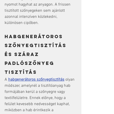
nyomot hagyhat az anyagon. A frissen 
tisztított szőnyegeken sem ajánlott 
azonnal intenzíven közlekedni, 
különösen cipőben.
Habgenerátoros 
szőnyegtisztítás 
és száraz 
padlószőnyeg 
tisztítás
A 
habgenerátoros szőnyegtisztítás
 olyan 
módszer, amelynél a tisztítóanyag hab 
formájában kerül a szőnyegre vagy 
textilfelületre. Ennek előnye, hogy a 
felület kevesebb nedvességet kaphat, 
miközben a hab érintkezik a 