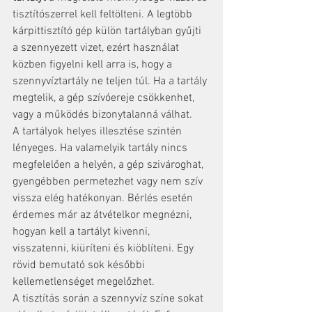
tisztítószerrel kell feltölteni. A legtöbb 
kárpittisztító gép külön tartályban gyűjti 
a szennyezett vizet, ezért használat 
közben figyelni kell arra is, hogy a 
szennyvíztartály ne teljen túl. Ha a tartály 
megtelik, a gép szívóereje csökkenhet, 
vagy a működés bizonytalanná válhat.
A tartályok helyes illesztése szintén 
lényeges. Ha valamelyik tartály nincs 
megfelelően a helyén, a gép szivároghat, 
gyengébben permetezhet vagy nem szív 
vissza elég hatékonyan. Bérlés esetén 
érdemes már az átvételkor megnézni, 
hogyan kell a tartályt kivenni, 
visszatenni, kiüríteni és kiöblíteni. Egy 
rövid bemutató sok későbbi 
kellemetlenséget megelőzhet.
A tisztítás során a szennyvíz színe sokat 