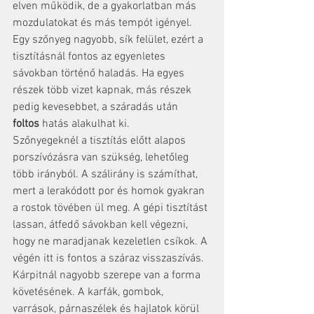
elven működik, de a gyakorlatban más 
mozdulatokat és más tempót igényel. 
Egy szőnyeg nagyobb, sík felület, ezért a 
tisztításnál fontos az egyenletes 
sávokban történő haladás. Ha egyes 
részek több vizet kapnak, más részek 
pedig kevesebbet, a száradás után 
foltos
 hatás alakulhat ki.
Szőnyegeknél a tisztítás előtt alapos 
porszívózásra van szükség, lehetőleg 
több irányból. A szálirány is számíthat, 
mert a lerakódott por és homok gyakran 
a rostok tövében ül meg. A gépi tisztítást 
lassan, átfedő sávokban kell végezni, 
hogy ne maradjanak kezeletlen csíkok. A 
végén itt is fontos a száraz visszaszívás.
Kárpitnál nagyobb szerepe van a forma 
követésének. A karfák, gombok, 
varrások, párnaszélek és hajlatok körül 