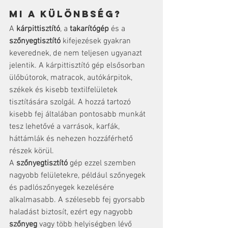
mi a különbség?
A 
kárpittisztító
, a 
takarítógép
 és a 
szőnyegtisztító
 kifejezések gyakran 
keverednek, de nem teljesen ugyanazt 
jelentik. A kárpittisztító gép elsősorban 
ülőbútorok, matracok, autókárpitok, 
székek és kisebb textilfelületek 
tisztítására szolgál. A hozzá tartozó 
kisebb fej általában pontosabb munkát 
tesz lehetővé a varrások, karfák, 
háttámlák és nehezen hozzáférhető 
részek körül.
A 
szőnyegtisztító
 gép ezzel szemben 
nagyobb felületekre, például szőnyegek 
és padlószőnyegek kezelésére 
alkalmasabb. A szélesebb fej gyorsabb 
haladást biztosít, ezért egy nagyobb 
szőnyeg
 vagy több helyiségben lévő 