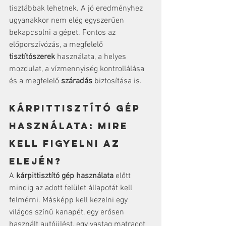
tisztábbak lehetnek. A jó eredményhez 
ugyanakkor nem elég egyszerűen 
bekapcsolni a gépet. Fontos az 
előporszívózás, a megfelelő 
tisztítószerek
 használata, a helyes 
mozdulat, a vízmennyiség kontrollálása 
és a megfelelő 
száradás
 biztosítása is.
Kárpittisztító gép 
használata: mire 
kell figyelni az 
elején?
A 
kárpittisztító gép használata
 előtt 
mindig az adott felület állapotát kell 
felmérni. Másképp kell kezelni egy 
világos színű kanapét, egy erősen 
használt autóülést, egy vastag matracot 