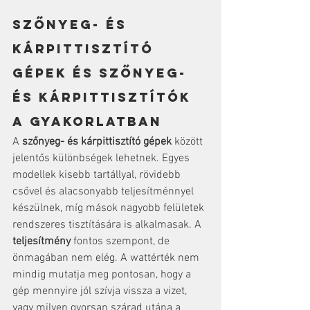
Szőnyeg- és 
kárpittisztító 
gépek és szőnyeg- 
és kárpittisztítók 
a gyakorlatban
A 
szőnyeg- és kárpittisztító gépek
 között 
jelentős különbségek lehetnek. Egyes 
modellek kisebb tartállyal, rövidebb 
csővel és alacsonyabb teljesítménnyel 
készülnek, míg mások nagyobb felületek 
rendszeres tisztítására is alkalmasak. A 
teljesítmény
 fontos szempont, de 
önmagában nem elég. A wattérték nem 
mindig mutatja meg pontosan, hogy a 
gép mennyire jól szívja vissza a vizet, 
vagy milyen gyorsan szárad utána a 