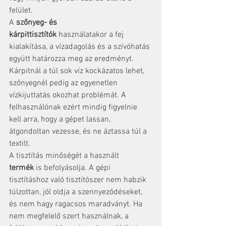
felület.
A 
szőnyeg- és 
kárpittisztítók
 használatakor a fej 
kialakítása, a vízadagolás és a szívóhatás 
együtt határozza meg az eredményt. 
Kárpitnál a túl sok víz kockázatos lehet, 
szőnyegnél pedig az egyenetlen 
vízkijuttatás okozhat problémát. A 
felhasználónak ezért mindig figyelnie 
kell arra, hogy a gépet lassan, 
átgondoltan vezesse, és ne áztassa túl a 
textilt.
A tisztítás minőségét a használt 
termék
 is befolyásolja. A gépi 
tisztításhoz való tisztítószer nem habzik 
túlzottan, jól oldja a szennyeződéseket, 
és nem hagy ragacsos maradványt. Ha 
nem megfelelő szert használnak, a 