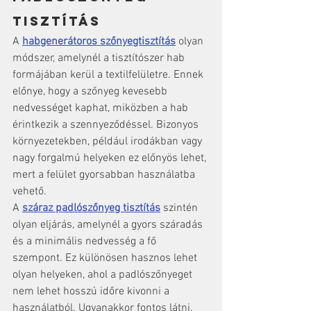
tisztítás
A 
habgenerátoros szőnyegtisztítás
 olyan 
módszer, amelynél a tisztítószer hab 
formájában kerül a textilfelületre. Ennek 
előnye, hogy a szőnyeg kevesebb 
nedvességet kaphat, miközben a hab 
érintkezik a szennyeződéssel. Bizonyos 
környezetekben, például irodákban vagy 
nagy forgalmú helyeken ez előnyös lehet, 
mert a felület gyorsabban használatba 
vehető.
A 
száraz padlószőnyeg tisztítás
 szintén 
olyan eljárás, amelynél a gyors száradás 
és a minimális nedvesség a fő 
szempont. Ez különösen hasznos lehet 
olyan helyeken, ahol a padlószőnyeget 
nem lehet hosszú időre kivonni a 
használatból. Ugyanakkor fontos látni, 