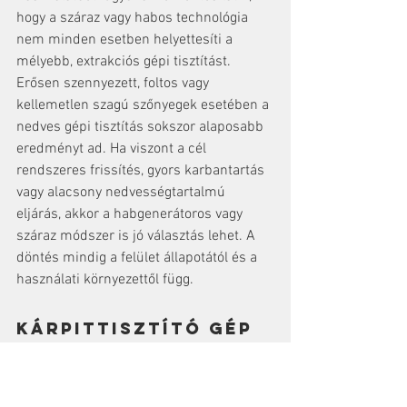
hogy a száraz vagy habos technológia 
nem minden esetben helyettesíti a 
mélyebb, extrakciós gépi tisztítást.
Erősen szennyezett, foltos vagy 
kellemetlen szagú szőnyegek esetében a 
nedves gépi tisztítás sokszor alaposabb 
eredményt ad. Ha viszont a cél 
rendszeres frissítés, gyors karbantartás 
vagy alacsony nedvességtartalmú 
eljárás, akkor a habgenerátoros vagy 
száraz módszer is jó választás lehet. A 
döntés mindig a felület állapotától és a 
használati környezettől függ.
Kárpittisztító gép 
bérlés: mikor éri 
meg?