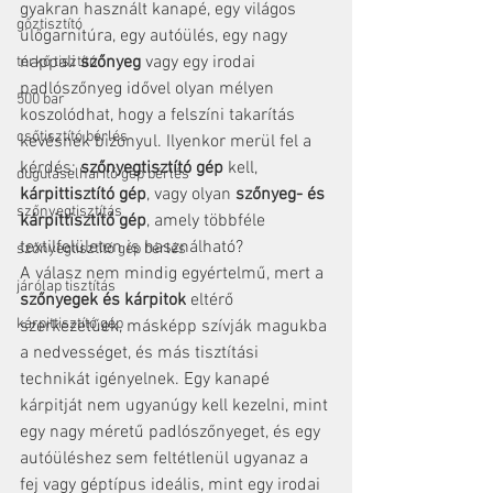
gyakran használt kanapé, egy világos 
gőztisztító
ülőgarnitúra, egy autóülés, egy nagy 
nappali 
szőnyeg
 vagy egy irodai 
térkő tisztító
padlószőnyeg idővel olyan mélyen 
500 bar
koszolódhat, hogy a felszíni takarítás 
csőtisztító bérlés
kevésnek bizonyul. Ilyenkor merül fel a 
kérdés: 
szőnyegtisztító gép
 kell, 
duguláselhárító gép bérlés
kárpittisztító gép
, vagy olyan 
szőnyeg- és 
szőnyegtisztítás
kárpittisztító gép
, amely többféle 
textilfelületen is használható?
szőnyegtisztító gép bérlés
A válasz nem mindig egyértelmű, mert a 
járólap tisztítás
szőnyegek és kárpitok
 eltérő 
kárpittisztító gép
szerkezetűek, másképp szívják magukba 
a nedvességet, és más tisztítási 
technikát igényelnek. Egy kanapé 
kárpitját nem ugyanúgy kell kezelni, mint 
egy nagy méretű padlószőnyeget, és egy 
autóüléshez sem feltétlenül ugyanaz a 
fej vagy géptípus ideális, mint egy irodai 