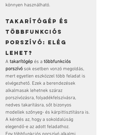
könnyen használható.
Takarítógép és 
többfunkciós 
porszívó: elég 
lehet?
A 
takarítógép
 és a 
többfunkciós 
porszívó
 sok esetben vonzó megoldás, 
mert egyetlen eszközzel több feladat is 
elvégezhető. Ezek a berendezések 
alkalmasak lehetnek száraz 
porszívózásra, folyadékfelszívásra, 
nedves takarításra, sőt bizonyos 
modellek szőnyeg- és kárpittisztításra is. 
A kérdés az, hogy a sokoldalúság 
elegendő-e az adott feladathoz.
Egy többfunkciós porszívó alkalmi 