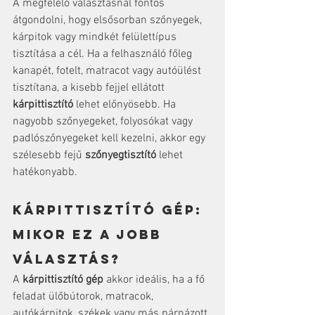
A megfelelő választásnál fontos 
átgondolni, hogy elsősorban szőnyegek, 
kárpitok vagy mindkét felülettípus 
tisztítása a cél. Ha a felhasználó főleg 
kanapét, fotelt, matracot vagy autóülést 
tisztítana, a kisebb fejjel ellátott 
kárpittisztító
 lehet előnyösebb. Ha 
nagyobb szőnyegeket, folyosókat vagy 
padlószőnyegeket kell kezelni, akkor egy 
szélesebb fejű 
szőnyegtisztító
 lehet 
hatékonyabb.
Kárpittisztító gép: 
mikor ez a jobb 
választás?
A 
kárpittisztító gép
 akkor ideális, ha a fő 
feladat ülőbútorok, matracok, 
autókárpitok, székek vagy más párnázott 