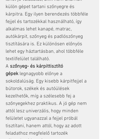
külön gépet tartani szőnyegre és 
kárpitra. Egy ilyen berendezés többféle 
fejjel és tartozékkal használható, így 
alkalmas lehet kanapé, matrac, 
autókárpit, szőnyeg és padlószőnyeg 
tisztítására is. Ez különösen előnyös 
lehet egy háztartásban, ahol többféle 
textilfelület található.
A 
szőnyeg- és kárpittisztító 
gépek
 legnagyobb előnye a 
sokoldalúság. Egy kisebb kárpitfejjel a 
bútorok, székek és autóülések 
kezelhetők, míg a szélesebb fej a 
szőnyegekhez praktikus. A jó gép nem 
attól lesz univerzális, hogy minden 
felületet ugyanazzal a fejjel próbál 
tisztítani, hanem attól, hogy az adott 
feladathoz megfelelő tartozék 