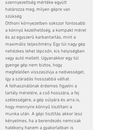
szennyezettség mértéke együtt 
határozza meg, milyen gépre van 
szükség.
Otthoni környezetben sokszor fontosabb 
a könnyű kezelhetőség, a kompakt méret 
és az egyszerű karbantartás, mint a 
maximális teljesítmény. Egy túl nagy gép 
nehézkes lehet lépcsőn, kis helyiségben 
vagy autó mellett. Ugyanakkor egy túl 
gyenge gép nem biztos, hogy 
megfelelően visszaszívja a nedvességet, 
így a száradás hosszabbá válhat.
A felhasználónak érdemes figyelni a 
tartály méretére, a cső hosszára, a fej 
szélességére, a gép súlyára és arra is, 
hogy mennyire könnyű tisztítani a 
munka után. A gépi tisztítás akkor lesz 
kényelmes, ha a berendezés nemcsak 
hatékony, hanem a gyakorlatban is 