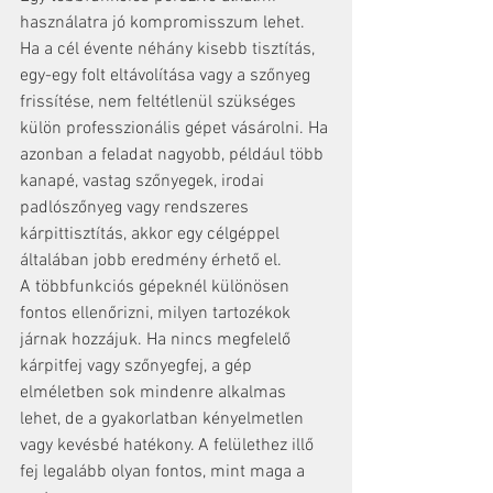
használatra jó kompromisszum lehet. 
Ha a cél évente néhány kisebb tisztítás, 
egy-egy folt eltávolítása vagy a szőnyeg 
frissítése, nem feltétlenül szükséges 
külön professzionális gépet vásárolni. Ha 
azonban a feladat nagyobb, például több 
kanapé, vastag szőnyegek, irodai 
padlószőnyeg vagy rendszeres 
kárpittisztítás, akkor egy célgéppel 
általában jobb eredmény érhető el.
A többfunkciós gépeknél különösen 
fontos ellenőrizni, milyen tartozékok 
járnak hozzájuk. Ha nincs megfelelő 
kárpitfej vagy szőnyegfej, a gép 
elméletben sok mindenre alkalmas 
lehet, de a gyakorlatban kényelmetlen 
vagy kevésbé hatékony. A felülethez illő 
fej legalább olyan fontos, mint maga a 