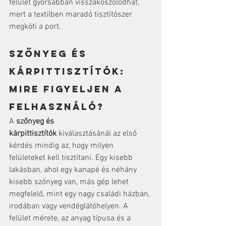
felület gyorsabban visszakoszolódhat, 
mert a textilben maradó tisztítószer 
megköti a port.
Szőnyeg és 
kárpittisztítók: 
mire figyeljen a 
felhasználó?
A 
szőnyeg és 
kárpittisztítók
 kiválasztásánál az első 
kérdés mindig az, hogy milyen 
felületeket kell tisztítani. Egy kisebb 
lakásban, ahol egy kanapé és néhány 
kisebb szőnyeg van, más gép lehet 
megfelelő, mint egy nagy családi házban, 
irodában vagy vendéglátóhelyen. A 
felület mérete, az anyag típusa és a 