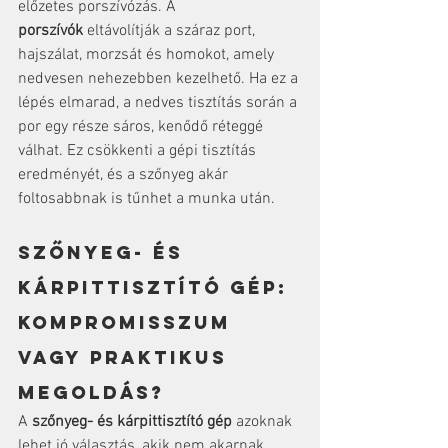
előzetes porszívózás. A 
porszívók
 eltávolítják a száraz port, 
hajszálat, morzsát és homokot, amely 
nedvesen nehezebben kezelhető. Ha ez a 
lépés elmarad, a nedves tisztítás során a 
por egy része sáros, kenődő réteggé 
válhat. Ez csökkenti a gépi tisztítás 
eredményét, és a szőnyeg akár 
foltosabbnak is tűnhet a munka után.
Szőnyeg- és 
kárpittisztító gép: 
kompromisszum 
vagy praktikus 
megoldás?
A 
szőnyeg- és kárpittisztító gép
 azoknak 
lehet jó választás, akik nem akarnak 