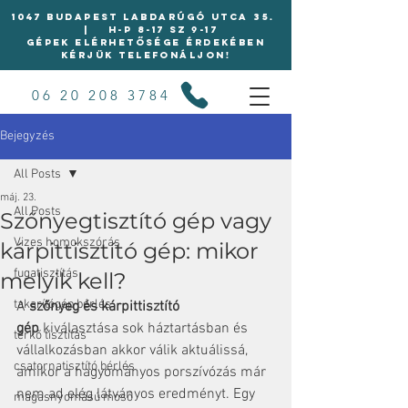
1047 BUDAPEST LABDARÚGÓ UTCA 35.
| H-P 8-17 Sz 9-17
Gépek elérhetősége érdekében
kérjük telefonáljon!
06 20 208 3784
Bejegyzés
All Posts
máj. 23.
All Posts
Szőnyegtisztító gép vagy
Vizes homokszórás
kárpittisztító gép: mikor
fugatisztítás
melyik kell?
takarítógép bérlés
A 
szőnyeg és kárpittisztító 
gép
 kiválasztása sok háztartásban és 
térkő tisztítás
vállalkozásban akkor válik aktuálissá, 
csatornatisztító bérlés
amikor a hagyományos porszívózás már 
nem ad elég látványos eredményt. Egy 
magasnyomású mosó