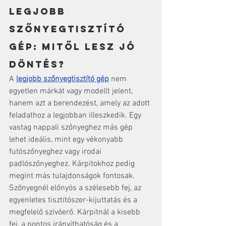
Legjobb 
szőnyegtisztító 
gép: mitől lesz jó 
döntés?
A 
legjobb szőnyegtisztító gép
 nem 
egyetlen márkát vagy modellt jelent, 
hanem azt a berendezést, amely az adott 
feladathoz a legjobban illeszkedik. Egy 
vastag nappali szőnyeghez más gép 
lehet ideális, mint egy vékonyabb 
futószőnyeghez vagy irodai 
padlószőnyeghez. Kárpitokhoz pedig 
megint más tulajdonságok fontosak.
Szőnyegnél előnyös a szélesebb fej, az 
egyenletes tisztítószer-kijuttatás és a 
megfelelő szívóerő. Kárpitnál a kisebb 
fej, a pontos irányíthatóság és a 