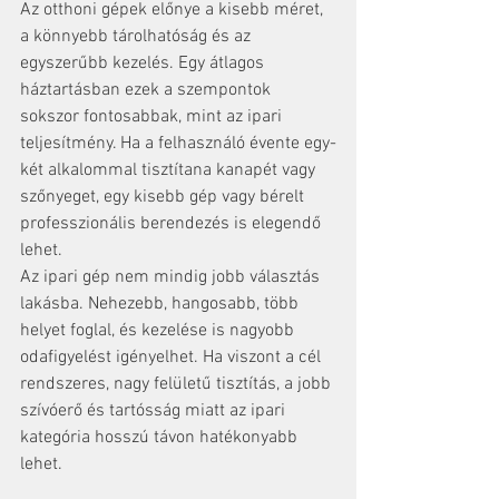
Az otthoni gépek előnye a kisebb méret, 
a könnyebb tárolhatóság és az 
egyszerűbb kezelés. Egy átlagos 
háztartásban ezek a szempontok 
sokszor fontosabbak, mint az ipari 
teljesítmény. Ha a felhasználó évente egy-
két alkalommal tisztítana kanapét vagy 
szőnyeget, egy kisebb gép vagy bérelt 
professzionális berendezés is elegendő 
lehet.
Az ipari gép nem mindig jobb választás 
lakásba. Nehezebb, hangosabb, több 
helyet foglal, és kezelése is nagyobb 
odafigyelést igényelhet. Ha viszont a cél 
rendszeres, nagy felületű tisztítás, a jobb 
szívóerő és tartósság miatt az ipari 
kategória hosszú távon hatékonyabb 
lehet.