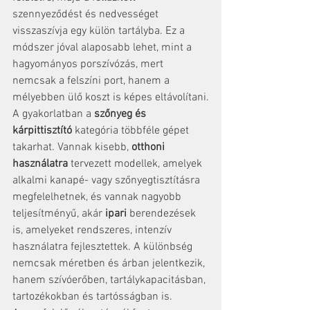
szennyeződést és nedvességet 
visszaszívja egy külön tartályba. Ez a 
módszer jóval alaposabb lehet, mint a 
hagyományos porszívózás, mert 
nemcsak a felszíni port, hanem a 
mélyebben ülő koszt is képes eltávolítani.
A gyakorlatban a 
szőnyeg és 
kárpittisztító
 kategória többféle gépet 
takarhat. Vannak kisebb, 
otthoni 
használatra
 tervezett modellek, amelyek 
alkalmi kanapé- vagy szőnyegtisztításra 
megfelelhetnek, és vannak nagyobb 
teljesítményű, akár 
ipari
 berendezések 
is, amelyeket rendszeres, intenzív 
használatra fejlesztettek. A különbség 
nemcsak méretben és árban jelentkezik, 
hanem szívóerőben, tartálykapacitásban, 
tartozékokban és tartósságban is.