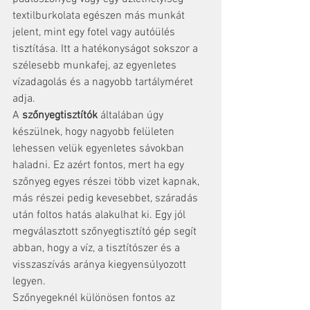
textilburkolata egészen más munkát 
jelent, mint egy fotel vagy autóülés 
tisztítása. Itt a hatékonyságot sokszor a 
szélesebb munkafej, az egyenletes 
vízadagolás és a nagyobb tartályméret 
adja.
A 
szőnyegtisztítók
 általában úgy 
készülnek, hogy nagyobb felületen 
lehessen velük egyenletes sávokban 
haladni. Ez azért fontos, mert ha egy 
szőnyeg egyes részei több vizet kapnak, 
más részei pedig kevesebbet, száradás 
után foltos hatás alakulhat ki. Egy jól 
megválasztott szőnyegtisztító gép segít 
abban, hogy a víz, a tisztítószer és a 
visszaszívás aránya kiegyensúlyozott 
legyen.
Szőnyegeknél különösen fontos az 