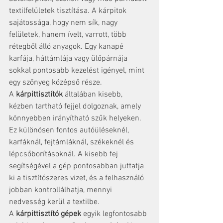
textilfelületek tisztítása. A kárpitok 
sajátossága, hogy nem sík, nagy 
felületek, hanem ívelt, varrott, több 
rétegből álló anyagok. Egy kanapé 
karfája, háttámlája vagy ülőpárnája 
sokkal pontosabb kezelést igényel, mint 
egy szőnyeg középső része.
A 
kárpittisztítók
 általában kisebb, 
kézben tartható fejjel dolgoznak, amely 
könnyebben irányítható szűk helyeken. 
Ez különösen fontos autóüléseknél, 
karfáknál, fejtámláknál, székeknél és 
lépcsőborításoknál. A kisebb fej 
segítségével a gép pontosabban juttatja 
ki a tisztítószeres vizet, és a felhasználó 
jobban kontrollálhatja, mennyi 
nedvesség kerül a textilbe.
A 
kárpittisztító gépek
 egyik legfontosabb 