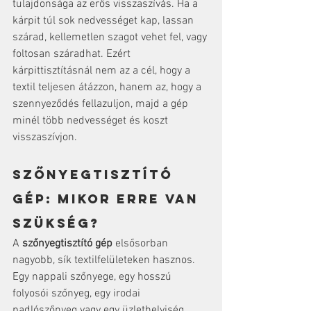
tulajdonsága az erős visszaszívás. Ha a 
kárpit túl sok nedvességet kap, lassan 
szárad, kellemetlen szagot vehet fel, vagy 
foltosan száradhat. Ezért 
kárpittisztításnál nem az a cél, hogy a 
textil teljesen átázzon, hanem az, hogy a 
szennyeződés fellazuljon, majd a gép 
minél több nedvességet és koszt 
visszaszívjon.
Szőnyegtisztító 
gép: mikor erre van 
szükség?
A 
szőnyegtisztító gép
 elsősorban 
nagyobb, sík textilfelületeken hasznos. 
Egy nappali szőnyege, egy hosszú 
folyosói szőnyeg, egy irodai 
padlószőnyeg vagy egy üzlethelyiség 