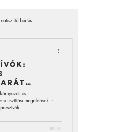
rnatisztító bérlés
uguláselhárító gép bérlés
ívók:
s
barát
 megoldások
környezet- és
ni tisztítási megoldások is
porszívók...