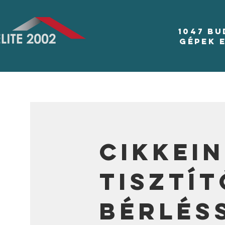
1047 B
Gépek 
Cikkein
tisztí
bérlés