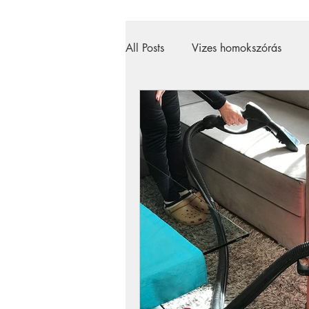
All Posts
Vizes homokszórás
magasnyomású mosó
gőztis
szőnyegtisztítás
szőnyegtiszt