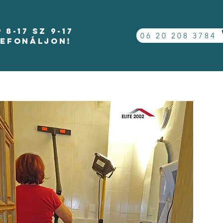
-17 Sz 9-17
06 20 208 3784
lefonáljon!