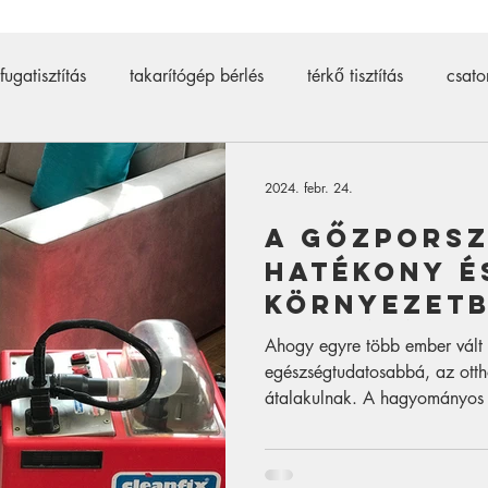
fugatisztítás
takarítógép bérlés
térkő tisztítás
csato
ztító
térkő tisztító
500 bar
csőtisztító bérlés
d
2024. febr. 24.
A gőzporsz
ító gép bérlés
járólap tisztítás
kárpittisztító gép
Hatékony é
környezet
tisztítási
Ahogy egyre több ember vált 
egészségtudatosabbá, az ottho
átalakulnak. A hagyományos 