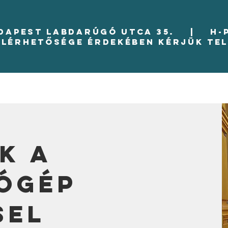
UDAPEST LABDARÚGÓ UTCA 35. | H-P 8
elérhetősége érdekében kérjük te
k a
tógép
sel