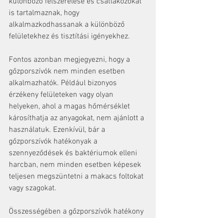
különböző felszerelése és csatlakozókat 
is tartalmaznak, hogy 
alkalmazkodhassanak a különböző 
felületekhez és tisztítási igényekhez.
Fontos azonban megjegyezni, hogy a 
gőzporszívók nem minden esetben 
alkalmazhatók. Például bizonyos 
érzékeny felületeken vagy olyan 
helyeken, ahol a magas hőmérséklet 
károsíthatja az anyagokat, nem ajánlott a 
használatuk. Ezenkívül, bár a 
gőzporszívók hatékonyak a 
szennyeződések és baktériumok elleni 
harcban, nem minden esetben képesek 
teljesen megszüntetni a makacs foltokat 
vagy szagokat.
Összességében a gőzporszívók hatékony 