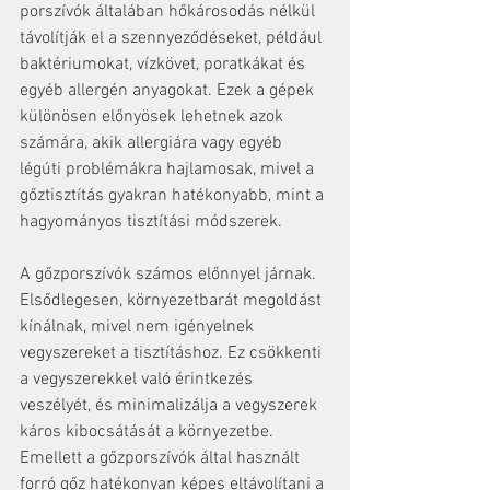
porszívók általában hőkárosodás nélkül 
távolítják el a szennyeződéseket, például 
baktériumokat, vízkövet, poratkákat és 
egyéb allergén anyagokat. Ezek a gépek 
különösen előnyösek lehetnek azok 
számára, akik allergiára vagy egyéb 
légúti problémákra hajlamosak, mivel a 
gőztisztítás gyakran hatékonyabb, mint a 
hagyományos tisztítási módszerek.
A gőzporszívók számos előnnyel járnak. 
Elsődlegesen, környezetbarát megoldást 
kínálnak, mivel nem igényelnek 
vegyszereket a tisztításhoz. Ez csökkenti 
a vegyszerekkel való érintkezés 
veszélyét, és minimalizálja a vegyszerek 
káros kibocsátását a környezetbe. 
Emellett a gőzporszívók által használt 
forró gőz hatékonyan képes eltávolítani a 