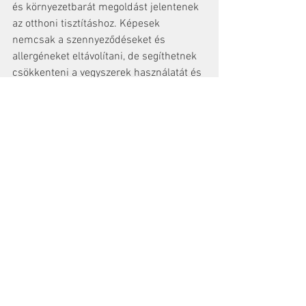
és környezetbarát megoldást jelentenek 
az otthoni tisztításhoz. Képesek 
nemcsak a szennyeződéseket és 
allergéneket eltávolítani, de segíthetnek 
csökkenteni a vegyszerek használatát és 
a környezeti terhelést is. Annak 
érdekében, hogy otthonunk tiszta és 
egészséges legyen, érdemes fontolóra 
venni ezeknek az innovatív eszközöknek 
a bérlését és használatát.
Kínálatunkban a Cleanfix cég DS8-as 
gőzporszívója bérelhető
. 
gőztisztító
gőzporszívó bérlés
gőztisztító bérlés
gőzporszívó
ipari gőzporszívó
száraz gőztisztító
gőztisztító