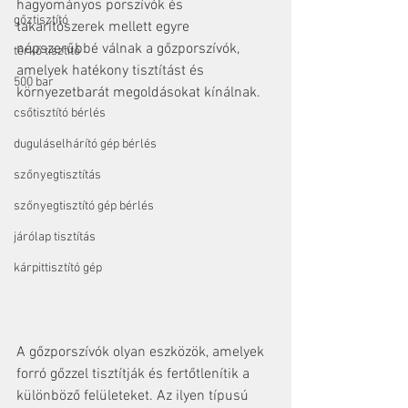
hagyományos porszívók és 
gőztisztító
takarítószerek mellett egyre 
népszerűbbé válnak a gőzporszívók, 
térkő tisztító
amelyek hatékony tisztítást és 
500 bar
környezetbarát megoldásokat kínálnak.
csőtisztító bérlés
duguláselhárító gép bérlés
szőnyegtisztítás
szőnyegtisztító gép bérlés
járólap tisztítás
kárpittisztító gép
A gőzporszívók olyan eszközök, amelyek 
forró gőzzel tisztítják és fertőtlenítik a 
különböző felületeket. Az ilyen típusú 