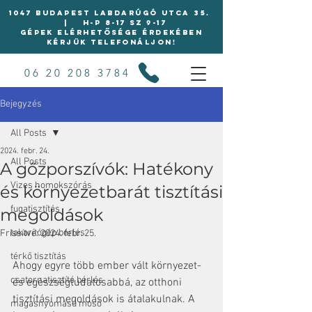
1047 BUDAPEST LABDARÚGÓ UTCA 35.
| H-P 8-17 Sz 9-17
Gépek elérhetősége érdekében
kérjük telefonáljon!
06 20 208 3784
Bejegyzés
All Posts
2024. febr. 24.
All Posts
A gőzporszívók: Hatékony
Vizes homokszórás
és környezetbarát tisztítási
fugatisztítás
megoldások
takarítógép bérlés
Frissítve:
2024. febr. 25.
térkő tisztítás
Ahogy egyre több ember vált környezet- 
csatornatisztító bérlés
és egészségtudatosabbá, az otthoni 
tisztítási megoldások is átalakulnak. A 
magasnyomású mosó