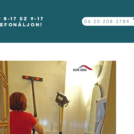
-17 Sz 9-17
06 20 208 3784
lefonáljon!