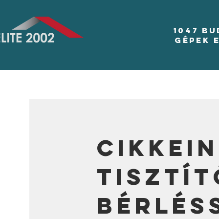
1047 B
Gépek 
Cikkein
tisztí
bérlés