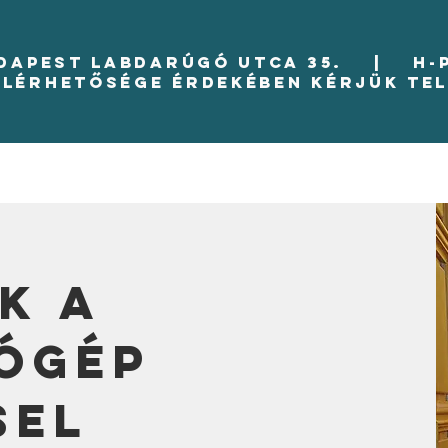
UDAPEST LABDARÚGÓ UTCA 35. | H-P 8
elérhetősége érdekében kérjük te
k a
tógép
sel