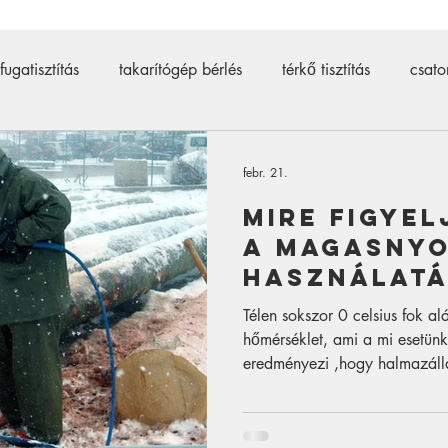
fugatisztítás
takarítógép bérlés
térkő tisztítás
csato
ztító
térkő tisztító
500 bar
csőtisztító bérlés
d
febr. 21.
Mire figyel
ító gép bérlés
járólap tisztítás
kárpittisztító gép
a magasny
használat
Télen sokszor 0 celsius fok al
hőmérséklet, ami a mi esetünkb
eredményezi ,hogy halmazálla
és jég lesz belőle. Ennek a 
része hogy a folyékony vízből
térfogata valamelyest nagyobb