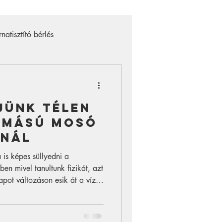
rnatisztító bérlés
uguláselhárító gép bérlés
jünk télen
omású mosó
ánál
á is képes süllyedni a
en mivel tanultunk fizikát, azt
pot változáson esik át a víz
folyamatnak a legszembetűnőbb
 szilárd jég lesz ráadásul a
á válik ami zárt helyen elég